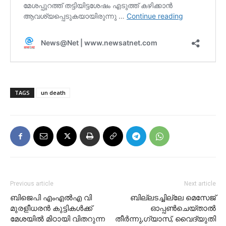
TAGS
un death
Previous article
Next article
ബിജെപി എംഎൽഎ വി
ബില്ലടച്ചില്ലേ മെസേജ്
മുരളീധരൻ കുട്ടികൾക്ക്
ഓപ്പണ്‍ചെയ്താല്‍
മേശയിൽ മിഠായി വിതറുന്ന
തീര്‍ന്നു,ഗ്യാസ്, വൈദ്യുതി