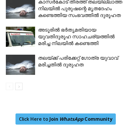
കാസർകോട് തീരത്ത് തലയില്ലാത്ത
നിലയിൽ പുരുഷന്റെ മൃതദേഹം
കണ്ടെത്തിയ സംഭവത്തിൽ ദുരൂഹത
അടൂരിൽ ഭർതൃമതിയായ
യുവതിദുരൂഹ സാഹചര്യത്തില്‍
മരിച്ച നിലയിൽ കണ്ടെത്തി
തലയ്ക്ക് പരിക്കേറ്റ് ഗോത്ര യുവാവ്
മരിച്ചതിൽ ദുരുഹത
Click Here to
Join
WhatsApp
Community