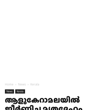
Home
News
Kerala
News
Kerala
ആളുകേറാമലയിൽ
ജീർണ്ണിച്ച മൃതദേഹം