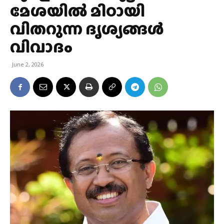
മേശയിൽ മിഠായി
വിതറുന്ന ദൃശ്യങ്ങൾ
വിവാദം
June 2, 2026