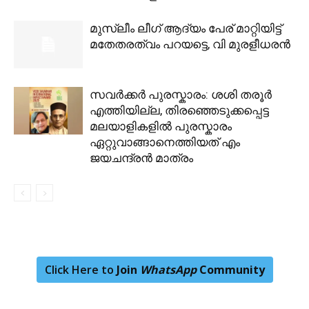
മുസ്ലീം ലീഗ് ആദ്യം പേര് മാറ്റിയിട്ട്
മതേതരത്വം പറയട്ടെ, വി മുരളീധരന്‍
സവർക്കർ പുരസ്കാരം: ശശി തരൂർ
എത്തിയില്ല, തിരഞ്ഞെടുക്കപ്പെട്ട
മലയാളികളിൽ പുരസ്കാരം
ഏറ്റുവാങ്ങാനെത്തിയത് എം
ജയചന്ദ്രൻ മാത്രം
Click Here to
Join
WhatsApp
Community