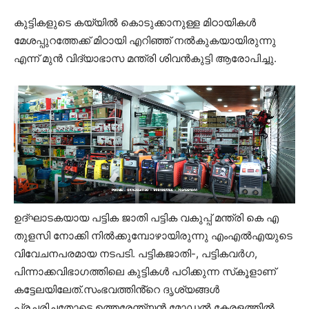
കുട്ടികളുടെ കയ്യിൽ കൊടുക്കാനുള്ള മിഠായികൾ
മേശപ്പുറത്തേക്ക് മിഠായി എറിഞ്ഞ് നൽകുകയായിരുന്നു
എന്ന് മുൻ വിദ്യാഭാസ മന്ത്രി ശിവൻകുട്ടി ആരോപിച്ചു.
ഉദ്‌ഘാടകയായ പട്ടിക ജാതി പട്ടിക വകുപ്പ് മന്ത്രി കെ എ
തുളസി നോക്കി നിൽക്കുമ്പോഴായിരുന്നു എംഎൽഎയുടെ
വിവേചനപരമായ നടപടി. പട്ടികജാതി-, പട്ടികവർഗ,
പിന്നാക്കവിഭാഗത്തിലെ കുട്ടികൾ പഠിക്കുന്ന സ്‌കൂളാണ്‌
കട്ടേലയിലേത്‌.സംഭവത്തിൻ്റെ ദൃശ്യങ്ങൾ
പ്രചരിച്ചതോടെ ഉത്തരേന്ത്യൻ മോഡൽ കേരളത്തിൽ