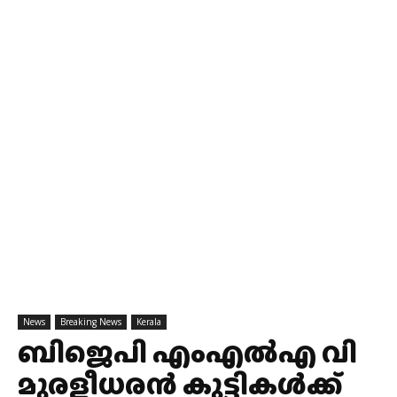
News
Breaking News
Kerala
ബിജെപി എംഎൽഎ വി
മുരളീധരൻ കുട്ടികൾക്ക്