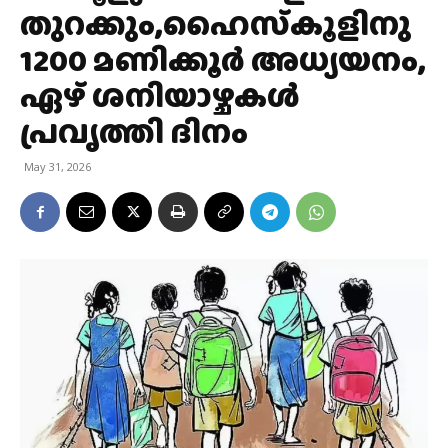
തുറക്കും,ഹൈസ്‌കൂളിനു
1200 മണിക്കൂര്‍ അധ്യയനം,
ഏഴ് ശനിയാഴ്ചകള്‍
പ്രവൃത്തി ദിനം
May 31, 2026