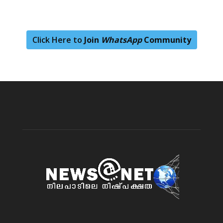
Click Here to
Join
WhatsApp
Community