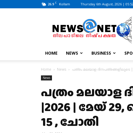
C
26.9
Thursday 6th August, 2026 | 05:5
Kollam
News@Net
|
www.newsatnet.com
HOME
NEWS
BUSINESS
SPO
Home
News
പത്രം മലയാള ദിനപത്രങ്ങളിലൂടെ |20
News
പത്രം മലയാള ദ
|2026 | മേയ് 29,
15 , ചോതി