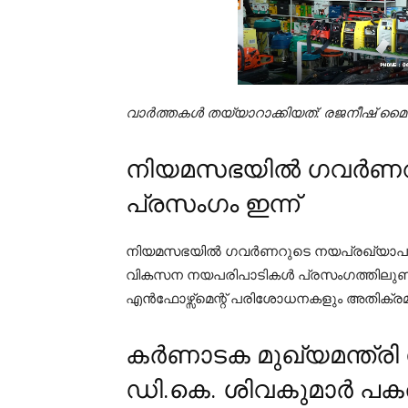
വാർത്തകൾ തയ്യാറാക്കിയത്: രജനീഷ് മൈന
നിയമസഭയിൽ ഗവർണറ
പ്രസംഗം ഇന്ന്
നിയമസഭയില്‍ ഗവര്‍ണറുടെ നയപ്രഖ്യാപന പ്
വികസന നയപരിപാടികള്‍ പ്രസംഗത്തിലുണ്
എന്‍ഫോഴ്സ്മെന്റ് പരിശോധനകളും അതിക്രമ
കർണാടക മുഖ്യമന്ത്രി സ
ഡി.കെ. ശിവകുമാർ പക