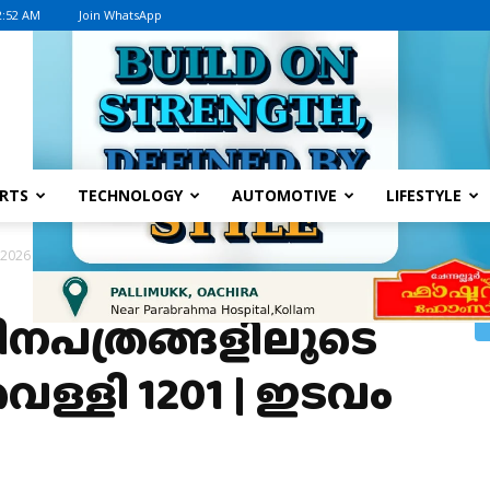
2:52 AM
Join WhatsApp
Advertisement
RTS
TECHNOLOGY
AUTOMOTIVE
LIFESTYLE
26 | മേയ് 29, വെള്ളി 1201 | ഇടവം 15...
ിനപത്രങ്ങളിലൂടെ
 വെള്ളി 1201 | ഇടവം