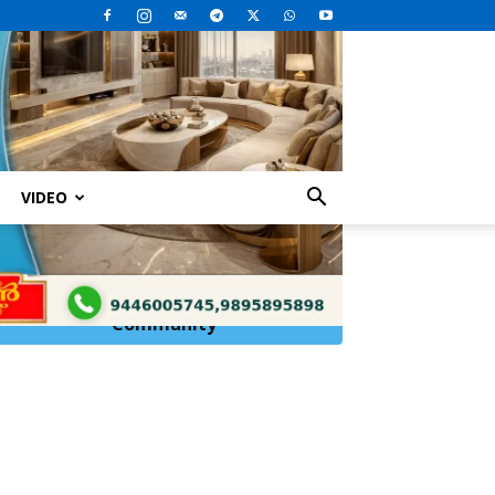
VIDEO
ിടിയിലായി
Click Here to
Join
WhatsApp
Community