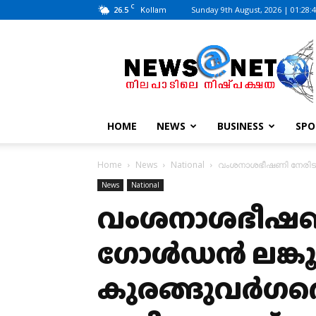
C
26.5
Sunday 9th August, 2026 | 01:28:
Kollam
News@Net
|
www.newsatnet.com
HOME
NEWS
BUSINESS
SPO
Home
News
National
വംശനാശഭീഷണി നേരിടുന്ന 
News
National
വംശനാശഭീഷണി
ഗോള്‍ഡന്‍ ലങ്കൂ
കുരങ്ങുവര്‍ഗത