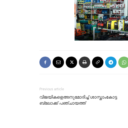
Previous article
വിജയികളെഅനുമോദിച്ച് ശാസ്താംകോട്ട
ബ്ലോക്ക് പഞ്ചായത്ത്