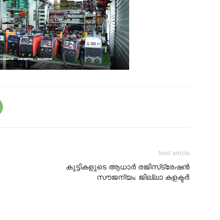
Next article
കുട്ടികളുടെ ആധാര്‍ രജിസ്‌ട്രേഷന്‍
സൗജന്യം: ജില്ലാ കളക്ടര്‍