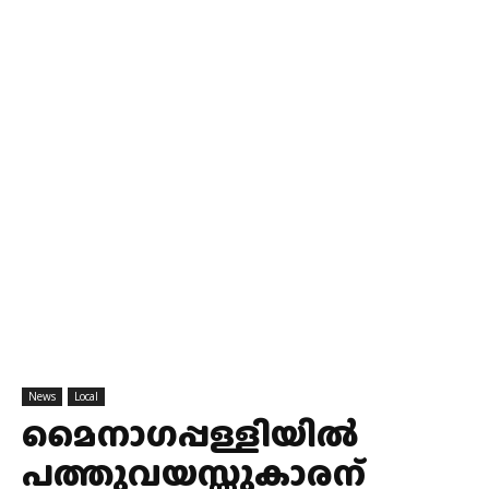
News
Local
മൈനാഗപ്പള്ളിയിൽ
പത്തുവയസ്സുകാരന്