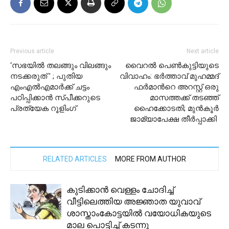
Previous article
Next article
‘സഭയിൽ തലങ്ങും വിലങ്ങും
വൈറൽ പെൺകുട്ടിയുടെ
നടക്കരുത് ’ ; പുതിയ
വിവാഹം: ഭർത്താവ് മുഹമ്മദ്
എംഎൽഎമാർക്ക് ചട്ടം
ഫർമാന്‍റെ അറസ്റ്റ് ഒരു
പഠിപ്പിക്കാൻ സ്പീക്കറുടെ
മാസത്തക്ക് തടഞ്ഞ്
പ്രത്യേക റൂളിംഗ്
ഹൈക്കോടതി; മുൻകൂർ
ജാമ്യാപേക്ഷ തീർപ്പാക്കി
RELATED ARTICLES
MORE FROM AUTHOR
കുടിക്കാൻ വെള്ളം ചോദിച്ച്
വീട്ടിലെത്തിയ അജ്ഞാത യുവാവ്
ശാസ്താംകോട്ടയില്‍ വയോധികയുടെ
മാല പൊട്ടിച്ച് കടന്നു