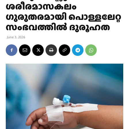
ശരീരമാസകലം
ഗുരുതരമായി പൊള്ളലേറ്റ
സംഭവത്തിൽ ദുരൂഹത
June 3, 2026