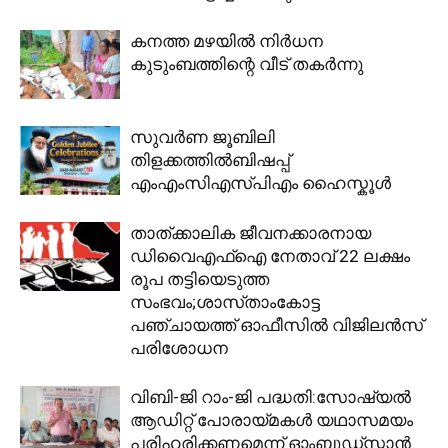
കനത്ത മഴയിൽ നിർധന
കുടുംബത്തിന്റെ വീട് തകർന്നു
സുവർണ ജൂബിലി
തിളക്കത്തിൽബിഷപ്പ്
എംഎംസിഎസ്പിഎം ഹൈസ്കൂൾ
താത്ക്കാലിക ജീവനക്കാരനായ
ഡിവൈഎഫ്ഐ നേതാവ് 22 ലക്ഷം
രൂപ തട്ടിയെടുത്ത
സംഭവം;ശാസ്‌താംകോട്ട
പഞ്ചായത്ത് ഓഫീസിൽ വിജിലൻസ്
പരിശോധന
വിബി-ജി റാം-ജി പദ്ധതി:സോഷ്യൽ
ആഡിറ്റ് പോരായ്മകൾ യഥാസമയം
പരിഹരിക്കണമെന്ന് ഓംബുഡ്‌സ്മാൻ