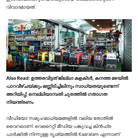
വിവാദമായത്.
Also Read: ഉത്തരവിട്ടത് ജില്ലാ കളക്‌ടർ, കനത്ത മഴയിൽ
പാറവീഴ്‌ചയ്ക്കും മണ്ണിടിച്ചിലിനും സാധ്യതയുണ്ടെന്ന്
അറിയിപ്പ്; നെല്ലിയാമ്പതി ചുരത്തിൽ ഗതാഗത
നിയന്ത്രണം
വീഡിയോ സമൂഹമാധ്യമങ്ങളിൽ വലിയ തോതിൽ
വൈറലാണ്. വെറൈറ്റി മീഡിയ പങ്കുവച്ച കിൻഫ്ര
പാർക്കിൽ നിന്നുള്ള ദൃശ്യത്തിൽ Kaaralam എന്നാണ്