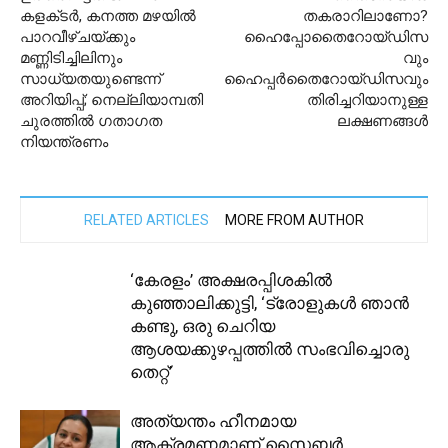
കളക്‌ടർ, കനത്ത മഴയിൽ
തകരാറിലാണോ?
പാറവീഴ്‌ചയ്ക്കും
ഹൈപ്പോതൈറോയ്ഡിസ
മണ്ണിടിച്ചിലിനും
വും
സാധ്യതയുണ്ടെന്ന്
ഹൈപ്പർതൈറോയ്ഡിസവും
അറിയിപ്പ്; നെല്ലിയാമ്പതി
തിരിച്ചറിയാനുള്ള
ചുരത്തിൽ ഗതാഗത
ലക്ഷണങ്ങൾ
നിയന്ത്രണം
RELATED ARTICLES
MORE FROM AUTHOR
‘കേരളം’ അക്ഷരപ്പിശകിൽ
കുഞ്ഞാലിക്കുട്ടി, ‘ട്രോളുകൾ ഞാൻ
കണ്ടു, ഒരു ചെറിയ
ആശയക്കുഴപ്പത്തിൽ സംഭവിച്ചൊരു
തെറ്റ്’
അത്യന്തം ഹീനമായ
ആക്രമണമാണ് സൈബർ