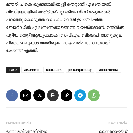
മന്ത്രി പികെ കുഞ്ഞാലിക്കുട്ടി തെറ്റായി എഴുതിയത്.
വീഡിയോയിൽ മന്ത്രിക്ക് പുറകിൽ നിന്ന് മറ്റൊരാൾ
പറഞ്ഞുകൊടുത്ത വാചകം മന്ത്രി ഇംഗ്ലീഷിൽ
ബോർഡിൽ എഴുതുന്നതാണെന്ന് വ്യക്തമാണ്. മന്ത്രിക്ക്
പറ്റിയ തെറ്റ് ആയുധമാക്കി സിപിഎം, ബിജെപി അനുകൂല
പ്രഫൈലുകൾ അതിരൂക്ഷമായ പരിഹാസവുമായി
രംഗത്ത് എത്തി.
TAGS
aisummit
kaaralam
pk kunjalikutty
socialmedia
Previous article
Next article
ഉത്തരവിട്ടത് ജില്ലാ
തൈറോയ്ഡ്