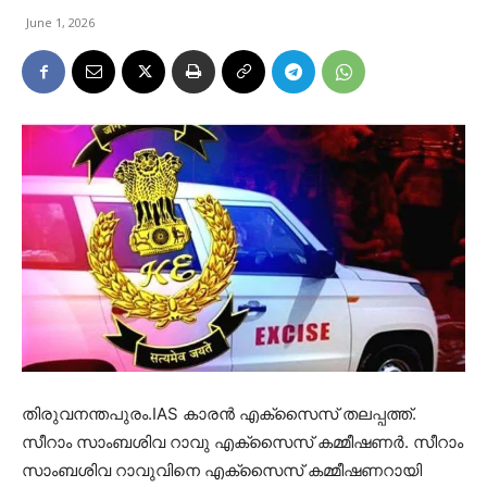
June 1, 2026
തിരുവനന്തപുരം.IAS കാരൻ എക്സൈസ് തലപ്പത്ത്.
സീറാം സാംബശിവ റാവു എക്സൈസ് കമ്മീഷണർ. സീറാം
സാംബശിവ റാവുവിനെ എക്സൈസ് കമ്മീഷണറായി