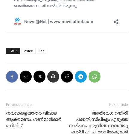
TAGS
exice
ias
Previous article
Next article
നവകേരളയാത്ര വിവാദ
അതിവേഗ റയിൽ
ആക്രമണം, ഗൺമാൻമാർ
പദ്ധതി,സിപിഎം എടുത്ത
ഒളിവില്‍
സമീപനം ആവില്ല, റവന്യു
മന്ത്രി എ പി അനിൽകുമാർ