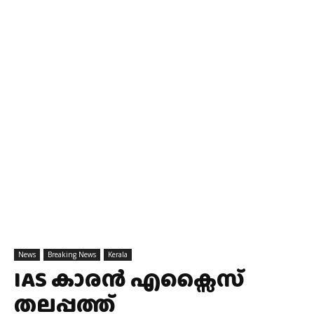
News
Breaking News
Kerala
IAS കാരൻ എക്സൈസ്
തലപ്പത്ത്