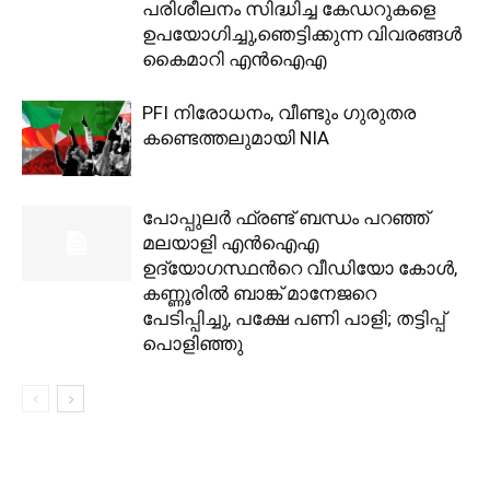
പരിശീലനം സിദ്ധിച്ച കേഡറുകളെ
ഉപയോഗിച്ചു,ഞെട്ടിക്കുന്ന വിവരങ്ങള്‍
കൈമാറി എന്‍ഐഎ
PFI നിരോധനം, വീണ്ടും ഗുരുതര
കണ്ടെത്തലുമായി NIA
പോപ്പുലർ ഫ്രണ്ട് ബന്ധം പറഞ്ഞ്
മലയാളി എൻഐഎ
ഉദ്യോഗസ്ഥന്‍റെ വീഡിയോ കോൾ,
കണ്ണൂരിൽ ബാങ്ക് മാനേജറെ
പേടിപ്പിച്ചു, പക്ഷേ പണി പാളി; തട്ടിപ്പ്
പൊളിഞ്ഞു