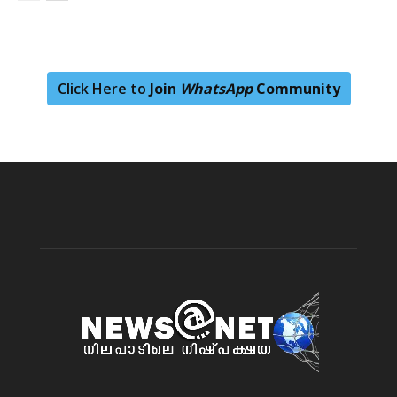
Click Here to
Join
WhatsApp
Community