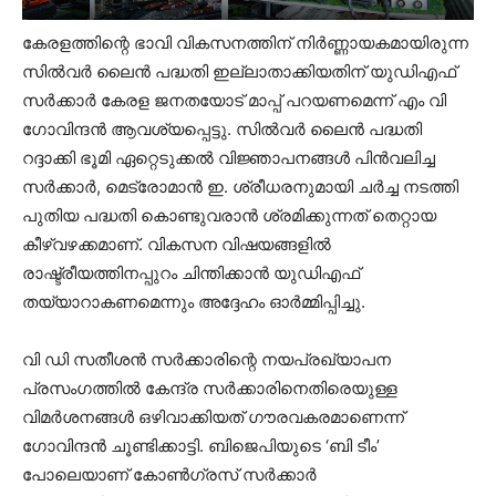
കേരളത്തിന്റെ ഭാവി വികസനത്തിന് നിർണ്ണായകമായിരുന്ന
സിൽവർ ലൈൻ പദ്ധതി ഇല്ലാതാക്കിയതിന് യുഡിഎഫ്
സർക്കാർ കേരള ജനതയോട് മാപ്പ് പറയണമെന്ന് എം വി
ഗോവിന്ദൻ ആവശ്യപ്പെട്ടു. സിൽവർ ലൈൻ പദ്ധതി
റദ്ദാക്കി ഭൂമി ഏറ്റെടുക്കൽ വിജ്ഞാപനങ്ങൾ പിൻവലിച്ച
സർക്കാർ, മെട്രോമാൻ ഇ. ശ്രീധരനുമായി ചർച്ച നടത്തി
പുതിയ പദ്ധതി കൊണ്ടുവരാൻ ശ്രമിക്കുന്നത് തെറ്റായ
കീഴ്വഴക്കമാണ്. വികസന വിഷയങ്ങളിൽ
രാഷ്ട്രീയത്തിനപ്പുറം ചിന്തിക്കാൻ യുഡിഎഫ്
തയ്യാറാകണമെന്നും അദ്ദേഹം ഓർമ്മിപ്പിച്ചു.
വി ഡി സതീശൻ സർക്കാരിന്റെ നയപ്രഖ്യാപന
പ്രസംഗത്തിൽ കേന്ദ്ര സർക്കാരിനെതിരെയുള്ള
വിമർശനങ്ങൾ ഒഴിവാക്കിയത് ഗൗരവകരമാണെന്ന്
ഗോവിന്ദൻ ചൂണ്ടിക്കാട്ടി. ബിജെപിയുടെ ‘ബി ടീം’
പോലെയാണ് കോൺഗ്രസ് സർക്കാർ