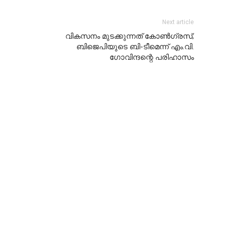
Next article
വികസനം മുടക്കുന്നത് കോൺഗ്രസ്;
ബിജെപിയുടെ ബി-ടീമെന്ന് എം.വി.
ഗോവിന്ദന്റെ പരിഹാസം