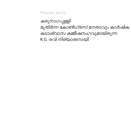
Previous article
കരുനാഗപ്പള്ളി
മുതിർന്ന കോൺഗ്രസ് നേതാവും കാർഷിക
കടാശ്വാസ കമ്മീഷനംഗവുമായിരുന്ന
K.G. രവി നിര്യാതനായി