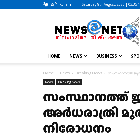
C
25
Saturday 8th August, 2026 | 03:35:
Kollam
News@Net
|
www.newsatnet.com
HOME
NEWS
BUSINESS
SPO
Home
News
Breaking News
സംസ്ഥാനത്ത് ജൂണ്
News
Breaking News
സംസ്ഥാനത്ത് ജൂ
അര്‍ധരാത്രി മുത
നിരോധനം