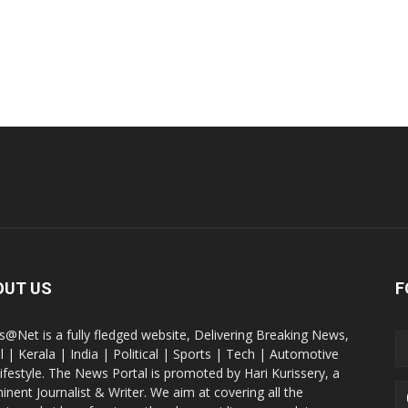
OUT US
F
@Net is a fully fledged website, Delivering Breaking News,
l | Kerala | India | Political | Sports | Tech | Automotive
lifestyle. The News Portal is promoted by Hari Kurissery, a
inent Journalist & Writer. We aim at covering all the