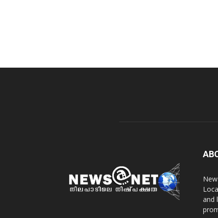
AB
News
Loca
and 
prom