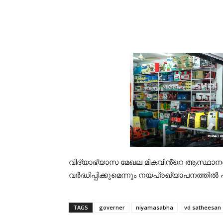
വിദ്യാഭ്യാസ മേഖല മികവിൻ്റെ ആസ്ഥാനങ്ങ
വർദ്ധിപ്പിക്കുമെന്നും നയപ്രഖ്യാപനത്തിൽ
TAGS
governer
niyamasabha
vd satheesan