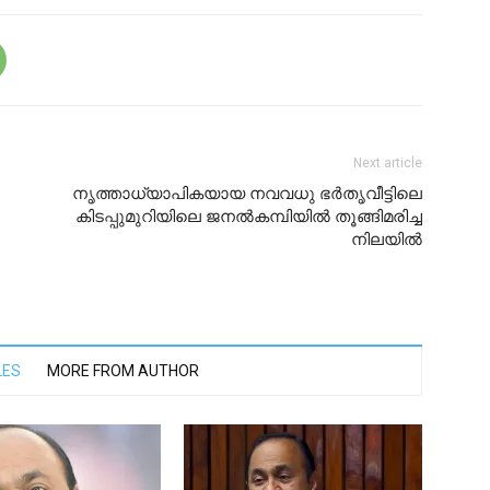
Next article
നൃത്താധ്യാപികയായ നവവധു ഭർതൃവീട്ടിലെ
കിടപ്പുമുറിയിലെ ജനല്‍കമ്പിയില്‍ തൂങ്ങിമരിച്ച
നിലയിൽ
LES
MORE FROM AUTHOR