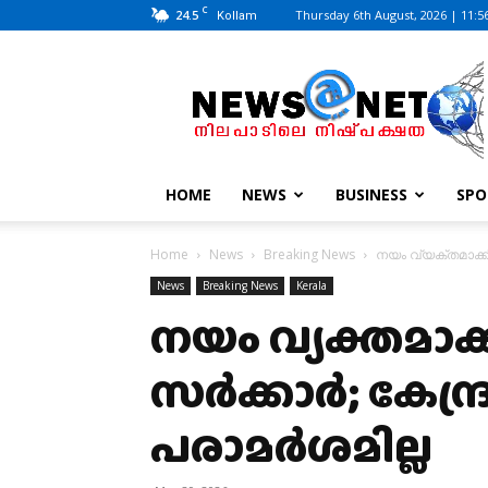
C
24.5
Thursday 6th August, 2026 | 11:5
Kollam
News@Net
|
www.newsatnet.com
HOME
NEWS
BUSINESS
SPO
Home
News
Breaking News
നയം വ്യക്തമാക്
News
Breaking News
Kerala
നയം വ്യക്തമാ
സർക്കാർ; കേന്ദ
പരാമർശമില്ല