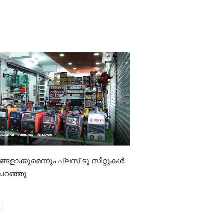
ളാക്കുമെന്നും പ്ലസ് ടൂ സീറ്റുകൾ
 പറഞ്ഞു