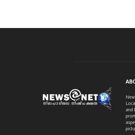
AB
News
Loca
and 
prom
aspe
pict