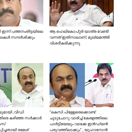
ി ഇന്ന് പത്തനംതിട്ടയിലെ
ആ ഹെലികോപ്റ്റര്‍ യാത്ര വേണ്ടി
കൾ സന്ദർശിക്കും
വന്നത് ഇതിനാലാണ്, മുഖ്യമന്ത്രി
വിശദീകരിക്കുന്നു
യുമായി ,വിഡി
“കെസി പിള്ളേരെക്കൊണ്ട്
െ കഴിഞ്ഞ സര്‍ക്കാര്‍
ചൂടുചോറു വാരിച്ച് കേരളത്തിലെ
േസ്
പാർട്ടിയേയും വടക്കേ ഇൻഡ്യൻ
ിച്ചതായി രമേശ്
പരുവത്തിലാക്കും” , യൂഹാനോൻ