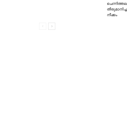
ചെന്നിത്ത
തീരുമാനിച്ച
നീക്കം