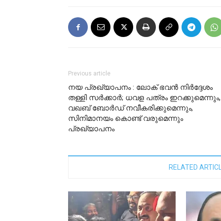
Previous article
നയ പ്രഖ്യാപനം : ലോക് ഭവൻ നിർദ്ദേശം
തള്ളി സർക്കാർ; ധവള പത്രം ഇറക്കുമെന്നും,
വഖബ് ബോർഡ് നവീകരിക്കുമെന്നും,
സിനിമാനയം കൊണ്ട് വരുമെന്നും
പ്രഖ്യാപനം
RELATED ARTIC