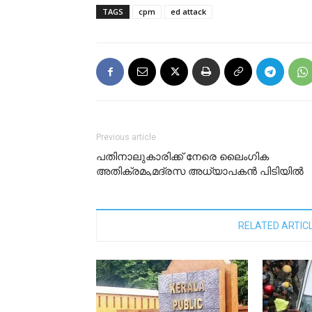
TAGS
cpm
ed attack
Previous article
പതിനാലുകാരിക്ക് നേരെ ലൈംഗിക
അതിക്രമം,മദ്രസ അധ്യാപകൻ പിടിയില്‍
RELATED ARTIC