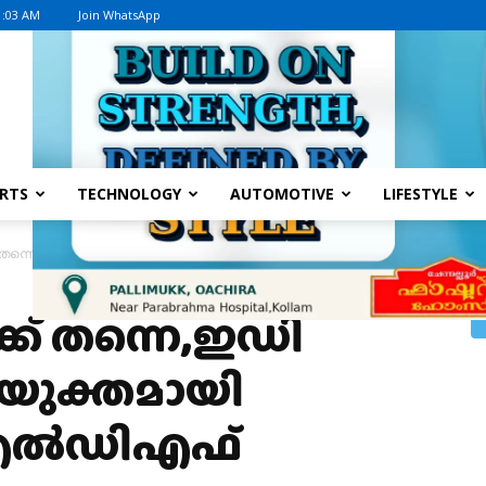
1:03 AM
Join WhatsApp
Advertisement
RTS
TECHNOLOGY
AUTOMOTIVE
LIFESTYLE
ക് തന്നെ,ഇഡി റെയ്ഡിനെ സംയുക്തമായി പ്രതിരോധിച്ച് എൽഡിഎഫ്
്ക് തന്നെ,ഇഡി
യുക്തമായി
് എൽഡിഎഫ്