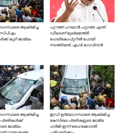
ാഗസ്ഥരെ ആക്രമിച്ച
പുറത്ത് പറയാന്‍ പറ്റാത്ത എന്ത്
് സിപിഎം
ഡീലാണ് മുഖ്യമന്ത്രി
്‍ക്ക് കൂടി ജാമ്യം
ഹെലികോപ്റ്ററില്‍ പോയി
നടത്തിയത്, എംവി ഗോവിന്ദന്‍
ാഗസ്ഥരെ ആക്രമിച്ച
ഇഡി ഉദ്യോഗസ്ഥരെ ആക്രമിച്ച
്രതികള്‍ക്ക്
കേസിലെ പ്രതികളുടെ ജാമ്യ
ടെ ജാമ്യം
ഹർജി ഇന്ന് ഹൈക്കോടതി
ടേത് ഗൗരവമുള്ള
പരിഗണിക്കും