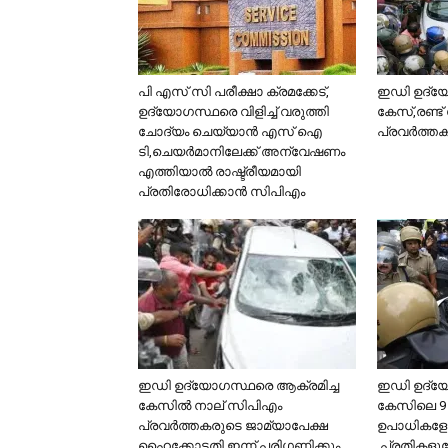
പി എസ് സി പരീക്ഷാ ക്രമക്കേട്,
ഇഡി ഉദ്യേ
ഉദ്യോഗസ്ഥരെ വിളിച്ച് വരുത്തി
കേസ്,രണ്ട
ചോദ്യം ചെയ്യാൻ എസ് ഐ
പ്രവര്‍ത്തകര
ടി,ചെയർമാനിലേക്ക് അന്വേഷണം
എത്തിയാൽ രാഷ്ട്രീയമായി
പ്രതിരോധിക്കാൻ സിപിഎം
ഇഡി ഉദ്യോഗസ്ഥരെ ആക്രമിച്ച
ഇഡി ഉദ്യേ
കേസില്‍ നാല് സിപിഎം
കേസിലെ 9 പ
പ്രവര്‍ത്തകരുടെ ജാമ്യാപേക്ഷ
ഉപാധികളോ
ഹൈക്കോടതി ഇന്ന് പരിഗണിക്കും
,പ്രതികളു