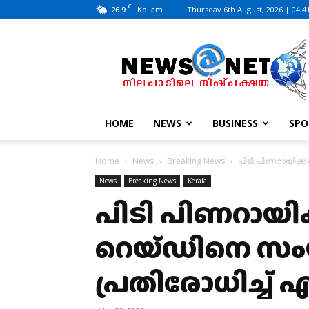
C
26.9
Thursday 6th August, 2026 | 04:4
Kollam
News@Net
|
www.newsatnet.com
HOME
NEWS
BUSINESS
SPO
Home
News
Breaking News
പിടി പിണറായിക്
News
Breaking News
Kerala
പിടി പിണറായിക
റെയ്ഡിനെ സം
പ്രതിരോധിച്ച