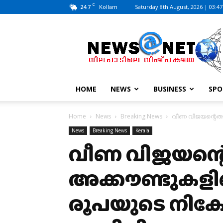
C
24.7
Saturday 8th August, 2026 | 03:4
Kollam
News@Net
|
www.newsatnet.com
HOME
NEWS
BUSINESS
SPO
Home
News
Breaking News
വീണ വിജയന്റെതടക
News
Breaking News
Kerala
വീണ വിജയന്റെത
അക്കൗണ്ടുകളില
രൂപയുടെ നിക്