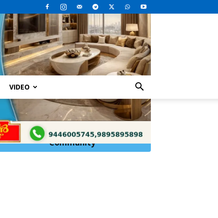
VIDEO
ു
Click Here to
Join
WhatsApp
Community