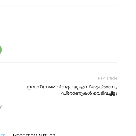
Next article
ഇറാന് നേരെ വീണ്ടും യുഎസ് ആക്രമണം;
ഡ്രോണുകൾ വെടിവച്ചിട്ടു
ള