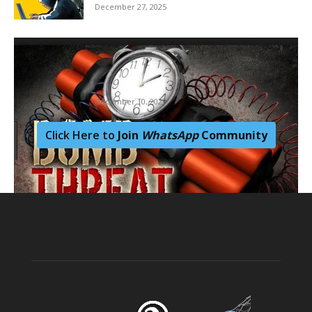
December 27, 2025
ഉച്ചക്ക് 1:50 ഓടെ ബോംബ് പൊട്ടുമെന്നും
അതിനു മുമ്പ് വിദ്യാർത്ഥികളെ
മോചിപ്പിക്കണമെന്നും മെയിലിൽ,
പരിഭ്രാന്തരായി...
December 10, 2025
Click Here to
Join
WhatsApp
Community