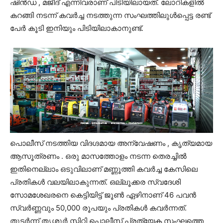
ഷിൻഡ , മജീദ് എന്നിവരാണ് പിടിയിലായത്. ലോറികളിൽ
കറങ്ങി നടന്ന് കവർച്ച നടത്തുന്ന സംഘത്തിലുൾപ്പെട്ട രണ്ട്
പേർ കൂടി ഇനിയും പിടിയിലാകാനുണ്ട്.
പൊലീസ് നടത്തിയ വിദഗ്ദമായ അന്വേഷണം , കൃത്യമായ
ആസൂത്രണം . ഒരു മാസത്തോളം നടന്ന തെരച്ചിൽ
ഇതിനെല്ലാം ഒടുവിലാണ് മണ്ണൂത്തി കവർച്ച കേസിലെ
പ്രതികൾ വലയിലാകുന്നത്. ഒല്ലൂക്കര സ്വദേശി
സോമശേഖരനെ കെട്ടിയിട്ട് ജൂൺ ഏഴിനാണ് 46 പവൻ
സ്വർണ്ണവും 50,000 രൂപയും പ്രതികൾ കവർന്നത്.
തുടർന്ന് തൃശൂർ സ്റ്റിറ്റി പൊലീസ് പ്രത്യേക സംഘത്തെ