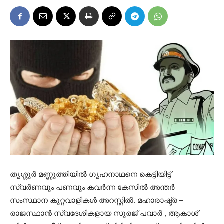
തൃശ്ശൂർ മണ്ണുത്തിയിൽ ഗൃഹനാഥനെ കെട്ടിയിട്ട്
സ്വർണവും പണവും കവർന്ന കേസിൽ അന്തർ
സംസ്ഥാന കുറ്റവാളികൾ അറസ്റ്റിൽ. മഹാരാഷ്ട്ര –
രാജസ്ഥാൻ സ്വദേശികളായ സൂരജ് പവാർ , ആകാശ്