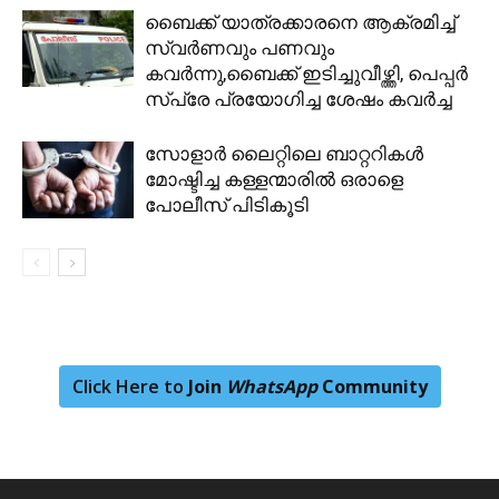
ബൈക്ക് യാത്രക്കാരനെ ആക്രമിച്ച്
സ്വർണവും പണവും
കവർന്നു,ബൈക്ക് ഇടിച്ചുവീഴ്ത്തി, പെപ്പർ
സ്പ്രേ പ്രയോഗിച്ച ശേഷം കവർച്ച
സോളാർ ലൈറ്റിലെ ബാറ്ററികൾ
മോഷ്ടിച്ച കള്ളന്മാരിൽ ഒരാളെ
പോലീസ് പിടികൂടി
Click Here to
Join
WhatsApp
Community