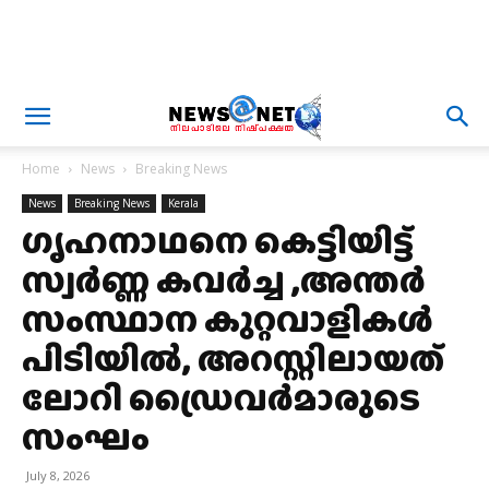
Home
News
Breaking News
News
Breaking News
Kerala
ഗൃഹനാഥനെ കെട്ടിയിട്ട്
സ്വർണ്ണ കവർച്ച ,അന്തർ
സംസ്ഥാന കുറ്റവാളികൾ
പിടിയിൽ, അറസ്റ്റിലായത്
ലോറി ഡ്രൈവർമാരുടെ
സംഘം
July 8, 2026