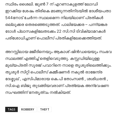
സ്ഥിരം ശൈലി. ജൂൺ 7 ന് എറണാകുളത്ത് ലോഡി
ഇറക്കിയ ശേഷം തിരികെ മടങ്ങുന്നതിനിടയിൽ ദേശീയപതാ
544നോട് ചേർന്ന സ്ഥലമെന്ന നിലയിലാണ് പ്രതികൾ
ഒല്ലൂക്കര തെരഞ്ഞെടുത്തത്. പാലിയേക്കര – പന്ന്യങ്കര
ടോൾ പ്ലാസകളിലേതടക്കം 22 സി.സി ടിവിക്യാമറകൾ
പരിശോധിച്ചാണ് പൊലീസ് പ്രതികളിലേക്കെത്തിയത്.
അറസ്റ്റിലായ മജീദിനെയും ആകാശ് ഷിൻഡയെയും സംഭവ
സ്ഥലത്ത് എത്തിച്ച് തെളിവെടുത്തു. കസ്റ്റഡിയിലുള്ള
മുഖ്യപ്രതി സൂരജ് പവാറിനെ നാളെ തൃശൂരിലെത്തിക്കും.
തൃശൂർ സിറ്റി പൊലീസ് കമ്മീഷണർ നകുൽ രാജേന്ദ്ര
ദേശ്മുഖ് , എസിപിമാരായ കെ.പി തോംസൺ , ശശിധരൻ ,
സി.ഐ ബിജു തുടങ്ങിയവരാണ് പ്രത്യേക അന്വേഷണ
സംഘത്തിന് നേതൃത്വം നൽകിയത്.
TAGS
ROBBERY
THEFT