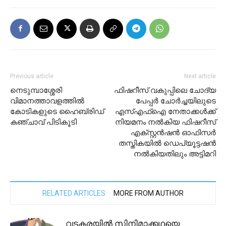
Previous article
Next article
നെടുമ്പാശ്ശേരി
ഫിഷറീസ് വകുപ്പിലെ ചോദ്യ
വിമാനത്താവളത്തിൽ
പേപ്പർ ചോർച്ചയിലുടെ
കോടികളുടെ ഹൈബ്രിഡ്
എസ്എഫ്ഐ നേതാക്കൾക്ക്
കഞ്ചാവ് പിടികൂടി
നിയമനം നൽകിയ ഫിഷറീസ്
എക്സ്റ്റൻഷൻ ഓഫിസർ
തസ്തികയിൽ ഡെപ്യൂട്ടഷൻ
നൽകിയതി‌ലും അട്ടിമറി
RELATED ARTICLES
MORE FROM AUTHOR
വടകരയിൽ സിനിമാക്കഥയെ