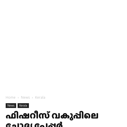
Home
News
Kerala
News
Kerala
ഫിഷറീസ് വകുപ്പിലെ
ചോദ്യ പേപ്പർ