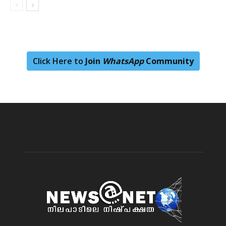
Click Here to
Join
WhatsApp
Community