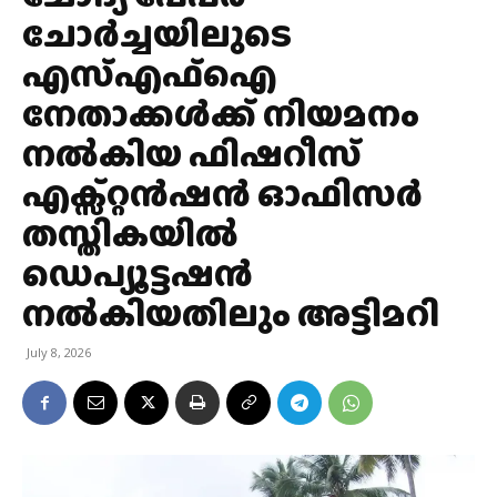
ചോർച്ചയിലുടെ
എസ്എഫ്ഐ
നേതാക്കൾക്ക് നിയമനം
നൽകിയ ഫിഷറീസ്
എക്സ്റ്റൻഷൻ ഓഫിസർ
തസ്തികയിൽ
ഡെപ്യൂട്ടഷൻ
നൽകിയതി‌ലും അട്ടിമറി
July 8, 2026