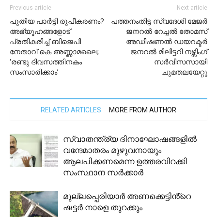
Previous article
Next article
പുതിയ പാർട്ടി രൂപീകരണം?
പത്തനംതിട്ട സ്വദേശി മേജർ
അഭ്യൂഹങ്ങളോട്
ജനറൽ റേച്ചൽ തോമസ്
പ്രതികരിച്ച് ബിജെപി
അഡീഷണൽ ഡയറക്ടർ
നേതാവ് കെ അണ്ണാമലൈ;
ജനറൽ മിലിട്ടറി നഴ്സിംഗ്
‘രണ്ടു ദിവസത്തിനകം
സർവീസസായി
സംസാരിക്കാം’
ചുമതലയേറ്റു
RELATED ARTICLES
MORE FROM AUTHOR
സ്വാതന്ത്ര്യ ദിനാഘോഷങ്ങളിൽ
വന്ദേമാതരം മുഴുവനായും
ആലപിക്കണമെന്ന ഉത്തരവിറക്കി
സംസ്ഥാന സർക്കാർ
മുല്ലപ്പെരിയാർ അണക്കെട്ടിൻ്റെ
ഷട്ടർ നാളെ തുറക്കും