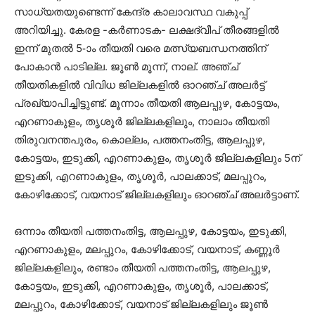
സാധ്യതയുണ്ടെന്ന് കേന്ദ്ര കാലാവസ്ഥ വകുപ്പ്
അറിയിച്ചു. കേരള -കർണാടക- ലക്ഷദ്വീപ്‌ തീരങ്ങളിൽ
ഇന്ന് മുതൽ 5-ാം തീയതി വരെ മത്സ്യബന്ധനത്തിന്
പോകാൻ പാടില്ല. ജൂൺ മൂന്ന്, നാല്. അഞ്ച്
തീയതികളിൽ വിവിധ ജില്ലകളിൽ ഓറഞ്ച് അലർട്ട്
പ്രഖ്യാപിച്ചിട്ടുണ്ട്. മൂന്നാം തീയതി ആലപ്പുഴ, കോട്ടയം,
എറണാകുളം, തൃശൂർ ജില്ലകളിലും, നാലാം തീയതി
തിരുവനന്തപുരം, കൊല്ലം, പത്തനംതിട്ട, ആലപ്പുഴ,
കോട്ടയം, ഇടുക്കി, എറണാകുളം, തൃശൂർ ജില്ലകളിലും 5ന്
ഇടുക്കി, എറണാകുളം, തൃശൂർ, പാലക്കാട്, മലപ്പുറം,
കോഴിക്കോട്, വയനാട് ജില്ലകളിലും ഓറഞ്ച് അലർട്ടാണ്.
ഒന്നാം തീയതി പത്തനംതിട്ട, ആലപ്പുഴ, കോട്ടയം, ഇടുക്കി,
എറണാകുളം, മലപ്പുറം, കോഴിക്കോട്, വയനാട്, കണ്ണൂർ
ജില്ലകളിലും, രണ്ടാം തീയതി പത്തനംതിട്ട, ആലപ്പുഴ,
കോട്ടയം, ഇടുക്കി, എറണാകുളം, തൃശൂർ, പാലക്കാട്,
മലപ്പുറം, കോഴിക്കോട്, വയനാട് ജില്ലകളിലും ജൂൺ