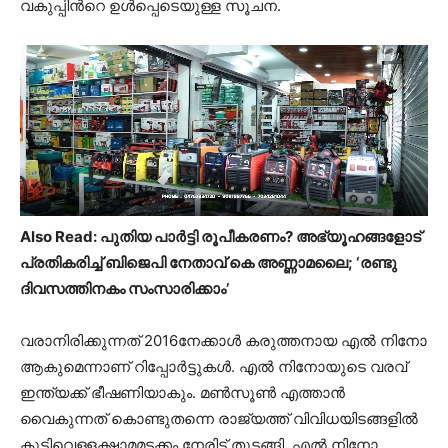
വകുപ്പിന്‍റെ ഉൾപ്പെടെയുള്ള സൂചന.
Also Read: പുതിയ പാർട്ടി രൂപീകരണം? അഭ്യൂഹങ്ങളോട്
പ്രതികരിച്ച് ബിജെപി നേതാവ് കെ അണ്ണാമലൈ; ‘രണ്ടു
ദിവസത്തിനകം സംസാരിക്കാം’
വരാനിരിക്കുന്നത് 2016നേക്കാൾ കരുത്തനായ എൽ നിനോ
ആകുമെന്നാണ് റിപ്പോർട്ടുകൾ. എൽ നിനോയുടെ വരവ്
ഇന്ത്യക്ക് ഭീഷണിയാകും. മൺസൂൺ എത്താൻ
വൈകുന്നത് കൊണ്ടുതന്നെ രാജ്യത്ത് വിവിധയിടങ്ങളിൽ
കുടിവെള്ളക്ഷാമമടക്കം നേരിട്ട് തുടങ്ങി. എൽ നിനോ