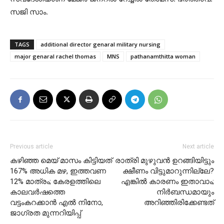
സജി സാം.
TAGS
additional director genaral military nursing
major genaral rachel thomas
MNS
pathanamthitta woman
Previous article
Next article
കഴിഞ്ഞ മെയ് മാസം കിട്ടിയത്
രാത്രി മുഴുവൻ ഉറങ്ങിയിട്ടും
167% അധിക മഴ, ഇത്തവണ
ക്ഷീണം വിട്ടുമാറുന്നില്ലേ?
12% മാത്രം; കേരളത്തിലെ
എങ്കിൽ കാരണം ഇതാവാം;
കാലവർഷത്തെ
നിർബന്ധമായും
വട്ടംകറക്കാൻ എൽ നിനോ,
അറിഞ്ഞിരിക്കേണ്ടത്
ജാഗ്രത മുന്നറിയിപ്പ്