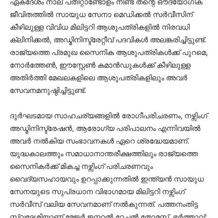
ഏകദേശം നാല് പതിറ്റാണ്ടോളം നീണ്ട തന്റെ ഔദ്യോഗിക
ജീവിതത്തിൽ സായുധ സേനാ മെഡിക്കൽ സർവീസിന്
കീഴിലുള്ള വിവിധ മിലിട്ടറി ആശുപത്രികളിൽ നിരവധി
ക്ലിനിക്കൽ, അഡ്മിനിസ്ട്രേറ്റീവ് പദവികൾ അലങ്കരിച്ചിട്ടുണ്ട്.
രാജ്യത്തെ പ്രമുഖ സൈനിക ആശുപത്രികൾക്ക് പുറമെ,
നോർത്തേൺ, ഈസ്റ്റേൺ കമാൻഡുകൾക്ക് കീഴിലുള്ള
അതിർത്തി മേഖലകളിലെ ആശുപത്രികളിലും അവർ
സേവനമനുഷ്ഠിച്ചിട്ടുണ്ട്.
ദുർഘടമായ സാഹചര്യങ്ങളിൽ രോഗീപരിചരണം, നഴ്സിംഗ്
അഡ്മിനിസ്ട്രേഷൻ, ആരോഗ്യ പരിപാലനം എന്നിവയിൽ
അവർ നൽകിയ സംഭാവനകൾ ഏറെ ശ്രദ്ധേയമാണ്.
യുദ്ധകാലത്തും സമാധാനാന്തരീക്ഷത്തിലും രാജ്യത്തെ
സൈനികർക്ക് മികച്ച നഴ്സിംഗ് പരിചരണവും
വൈദ്യസഹായവും ഉറപ്പാക്കുന്നതിൽ ഇന്ത്യൻ സായുധ
സേനയുടെ സുപ്രധാന വിഭാഗമായ മിലിട്ടറി നഴ്സിംഗ്
സർവീസ് വലിയ സേവനമാണ് നൽകുന്നത്. പത്തനംതിട്ട
സ്വദേശിയാണ് മേജർ ജനറൽ റേച്ചൽ തോമസ്. ഭർത്താവ്: