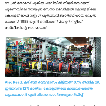
റേച്ചൽ തോമസ് പുതിയ പദവിയിൽ നിയമിതയായത്.
പുണെയിലെ സായുധ സേനാ മെഡിക്കൽ കോളേജിലെ
കോളേജ് ഓഫ് നഴ്സിംഗ് പൂർവ്വവിദ്യാർത്ഥിയായ റേച്ചൽ
തോമസ്, 1988 ജൂൺ ഒന്നിനാണ് മിലിട്ടറി നഴ്സിംഗ്
സർവീസിന്റെ ഭാഗമായത്.
Also Read: കഴിഞ്ഞ മെയ് മാസം കിട്ടിയത് 167% അധിക മഴ,
ഇത്തവണ 12% മാത്രം; കേരളത്തിലെ കാലവർഷത്തെ
വട്ടംകറക്കാൻ എൽ നിനോ, ജാഗ്രത മുന്നറിയിപ്പ്