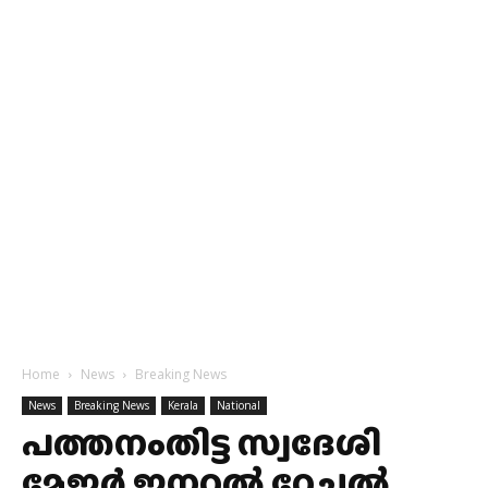
Home
News
Breaking News
News
Breaking News
Kerala
National
പത്തനംതിട്ട സ്വദേശി
മേജർ ജനറൽ റേച്ചൽ