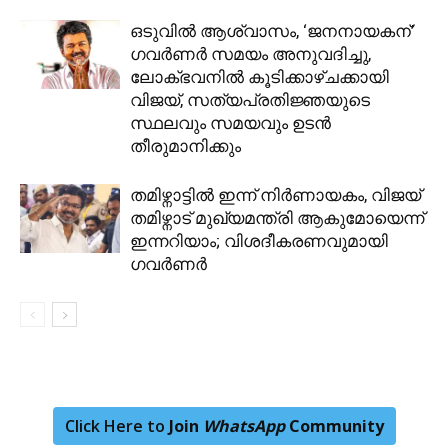
ഒടുവിൽ ആശ്വാസം, ‘ജനനായകന്’
ഗവർണർ സമയം അനുവദിച്ചു,
ലോക്ഭവനിൽ കൂടിക്കാഴ്ചക്കായി
വിജയ്, സത്യപ്രതിജ്ഞയുടെ
സ്ഥലവും സമയവും ഉടൻ
തീരുമാനിക്കും
തമിഴ്നാട്ടിൽ ഇന്ന് നിർണായകം, വിജയ്
തമിഴ്നാട് മുഖ്യമന്ത്രി ആകുമോയെന്ന്
ഇന്നറിയാം; വിശദീകരണവുമായി
ഗവര്‍ണര്‍
Click Here to
Join
WhatsApp
Community