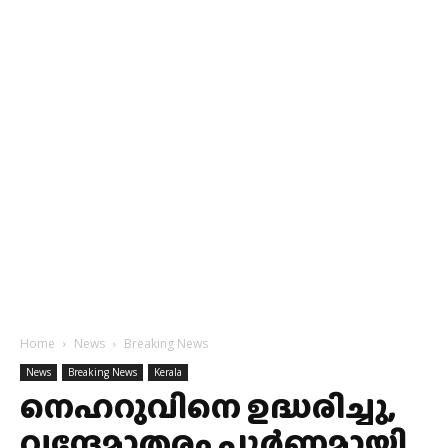
Home
News
Breaking News
News
Breaking News
Kerala
നെഹറുവിനെ ഉദ്ധരിച്ചു,
വന്ദേമാതരം പൂർണ്ണമായി