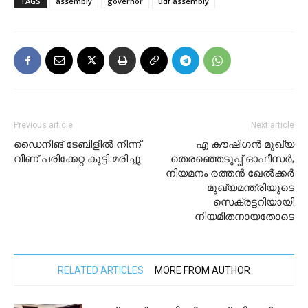
TAGS
assembly
governor
udf assembly
Previous article
Next article
ഡൈനിങ് ടേബിളിൽ നിന്ന്
എ കൗഷിഗൻ മുഖ്യ
വീണ് പരിക്കേറ്റ കുട്ടി മരിച്ചു
തെരഞ്ഞെടുപ്പ് ഓഫീസർ;
നിയമനം രത്തൻ ഖേൽക്കർ
മുഖ്യമന്ത്രിയുടെ
സെക്രട്ടറിയായി
നിയമിതനായതോടെ
RELATED ARTICLES
MORE FROM AUTHOR