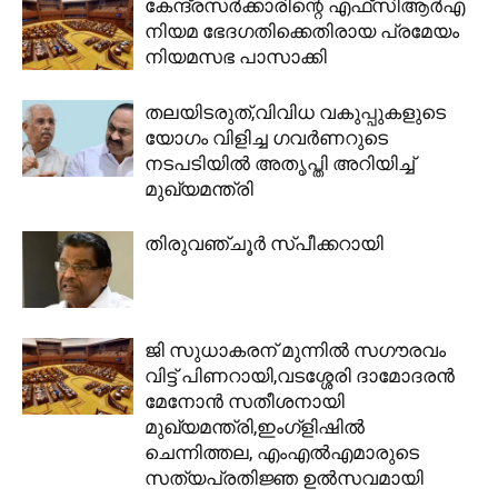
കേന്ദ്രസര്‍ക്കാരിന്റെ എഫ്‌സിആര്‍എ
നിയമ ഭേദഗതിക്കെതിരായ പ്രമേയം
നിയമസഭ പാസാക്കി
തലയിടരുത്,വിവിധ വകുപ്പുകളുടെ
യോഗം വിളിച്ച ഗവർണറുടെ
നടപടിയിൽ അതൃപ്തി അറിയിച്ച്
മുഖ്യമന്ത്രി
തിരുവഞ്ചൂര്‍ സ്പീക്കറായി
ജി സുധാകരന് മുന്നിൽ സഗൗരവം
വിട്ട് പിണറായി,വടശ്ശേരി ദാമോദരൻ
മേനോൻ സതീശനായി
മുഖ്യമന്ത്രി,ഇംഗ്ളിഷില്‍
ചെന്നിത്തല, എംഎല്‍എമാരുടെ
സത്യപ്രതിജ്ഞ ഉല്‍സവമായി