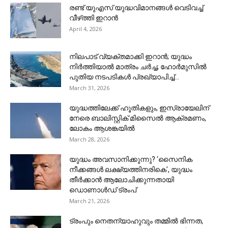
രണ്ട് യുഎസ് യുദ്ധവിമാനങ്ങൾ വെ‌ടിവച്ച്
വീഴ്‌ത്തി ഇറാൻ
April 4, 2026
നിലപാട് വ്യക്തമാക്കി ഇറാൻ; യുദ്ധം
നിർത്തിയാൽ മാത്രം ചർച്ച; ഹോർമുസിൽ
പുതിയ നടപടികൾ പ്രഖ്യാപിച്ച്...
March 31, 2026
യുദ്ധത്തിലേക്ക് ഹൂതികളും, ഇസ്രായേലിന്
നേരെ ബാലിസ്റ്റിക് മിസൈൽ ആക്രമണം,
ലോകം ആശങ്കയിൽ
March 28, 2026
യുദ്ധം അവസാനിക്കുന്നു? ‘സൈനിക
നീക്കങ്ങള്‍ ലക്ഷ്യത്തിനരികെ’, യുദ്ധം
തീര്‍ക്കാന്‍ ആലോചിക്കുന്നതായി
ഡൊണാൾഡ് ട്രംപ്
March 21, 2026
ട്രംപും നെതന്യാഹുവും തമ്മിൽ ഭിന്നത,