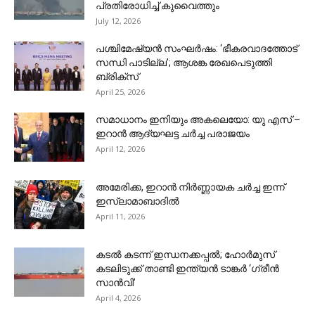
പ്രതിരോധിച്ച് കുവൈത്തും
July 12, 2026
പശ്ചിമേഷ്യൻ സംഘർഷം: ‘ഭീകരവാദത്തോട്
സന്ധി പാടില്ല’; ആശങ്ക രേഖപെടുത്തി
ബ്രിക്സ്
April 25, 2026
സമാധാനം ഇനിയും അകലെയോ: യു എസ് –
ഇറാൻ ആദ്യഘട്ട ചർച്ച പരാജയം
April 12, 2026
അമേരിക്ക, ഇറാൻ നിർണ്ണായക ചർച്ച ഇന്ന്
ഇസ്ലാമാബാദിൽ
April 11, 2026
കടൽ കടന്ന് ഇന്ധനക്കപ്പൽ; ഹോർമുസ്
കടലിടുക്ക് താണ്ടി ഇന്ത്യൻ ടാങ്കർ ‘ഗ്രീൻ
സാൻവി’
April 4, 2026