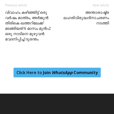
Previous article
Next article
വിവാഹം കഴിഞ്ഞിട്ട് ഒരു
അന്താരാഷ്ട്ര
വർഷം മാത്രം, അർജുൻ
ലഹരിവിരുദ്ധദിനാചരണം
തിരികെ ഖത്തറിലേക്ക്
നടത്തി
മടങ്ങിയത് 6 മാസം മുൻപ്;
ഒരു നാടിനെ മുഴുവൻ
വേദനിപ്പിച്ച് ദുരന്തം
Click Here to
Join
WhatsApp
Community