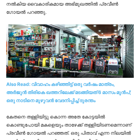
നൽകിയ വൈകാരികമായ അഭിമുഖത്തിൽ പ്രവീൺ
ഗോയൽ പറഞ്ഞു.
Also Read: വിവാഹം കഴിഞ്ഞിട്ട് ഒരു വർഷം മാത്രം,
അർജുൻ തിരികെ ഖത്തറിലേക്ക് മടങ്ങിയത് 6 മാസം മുൻപ്;
ഒരു നാടിനെ മുഴുവൻ വേദനിപ്പിച്ച് ദുരന്തം
കേതനെ തള്ളിയിട്ടു കൊന്ന അതേ കോട്ടയിൽ
കൊണ്ടുപോയി മകളെയും താഴേക്ക് തള്ളിയിടണമെന്നാണ്
പ്രവീൺ ഗോയൽ പറഞ്ഞത്. ഒരു പിതാവ് എന്ന നിലയിൽ