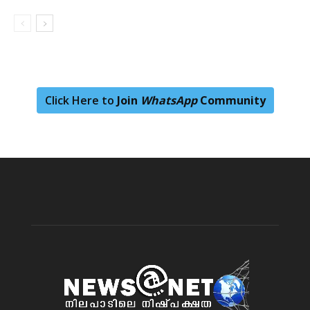
Click Here to
Join
WhatsApp
Community