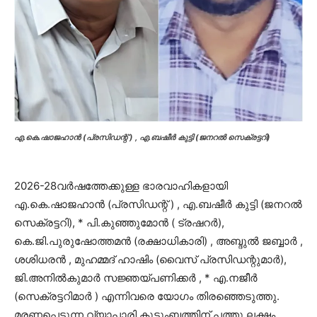
എ.കെ.ഷാജഹാൻ (പ്രസിഡന്റ് ) , എ.ബഷീർ കുട്ടി (ജനറൽ സെക്രട്ടറി)
2026-28വർഷത്തേക്കുള്ള ഭാരവാഹികളായി
എ.കെ.ഷാജഹാൻ (പ്രസിഡന്റ് ) , എ.ബഷീർ കുട്ടി (ജനറൽ
സെക്രട്ടറി), * പി.കുഞ്ഞുമോൻ ( ട്രഷറർ),
കെ.ജി.പുരുഷോത്തമൻ (രക്ഷാധികാരി) , അബ്ദുൽ ജബ്ബാർ ,
ശശിധരൻ , മുഹമ്മദ് ഹാഷിം (വൈസ് പ്രസിഡന്റുമാർ),
ജി.അനിൽകുമാർ സജ്ഞയ്പണിക്കർ , * എ.നജീർ
(സെക്രട്ടറിമാർ ) എന്നിവരെ യോഗം തിരഞ്ഞെടുത്തു.
മരണപ്പെടുന്ന വ്യാപാരി കൂടുംബത്തിന് പത്തു ലക്ഷം