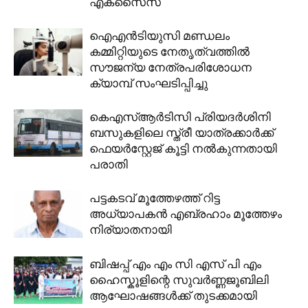
എക്സൈസ്
ഐഎൻടിയുസി മണ്ഡലം
കമ്മിറ്റിയുടെ നേതൃത്വത്തിൽ
സൗജന്യ നേത്രപരിശോധന
ക്യാമ്പ് സംഘടിപ്പിച്ചു
കെഎസ്ആർടിസി പ്രിയദർശിനി
ബസുകളിലെ സ്ത്രീ യാത്രക്കാർക്ക്
ഫെയർസ്റ്റേജ് കൂട്ടി നൽകുന്നതായി
പരാതി
പട്ടകടവ് മൂത്തേഴത്ത് റിട്ട
അധ്യാപകൻ എബ്രഹാം മൂത്തേഴം
നിര്യാതനായി
ബിഷപ്പ് എം എം സി എസ് പി എം
ഹൈസ്കൂളിന്റെ സുവർണ്ണജൂബിലി
ആഘോഷങ്ങൾക്ക് തുടക്കമായി