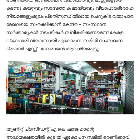
കടന്നു കയറ്റവും സാമ്പത്തിക മാന്ദ്യവും വ്യാപാരദ്രോഹ
നിയമങ്ങളുംമൂലം പ്രതിസന്ധിയിലായ ചെറുകിട വ്യാപാര
മേഖലയെ സംരക്ഷിക്കാൻ കേന്ദ്ര – സംസ്ഥാന
സർക്കാരുകൾ നടപടികൾ സ്വീകരിക്കണമെന്ന് കേരള
വ്യാപാരി വ്യവസായി ഏകോപന സമിതി സംസ്ഥാന
ട്രഷറർ എസ്സ് . ദേവരാജൻ ആവശ്യപ്പെട്ടു.
യൂണിറ്റ് പ്രസിഡന്റ് എ.കെ.ഷാജഹാന്റെ
അദ്ധ്യക്ഷതയിൽ കൂടിയ ഏകോപന സമിതി ഭരണിക്കാവ്