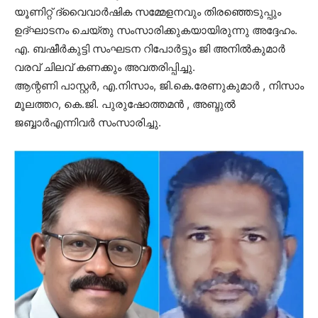
യൂണിറ്റ് ദ്വൈവാർഷിക സമ്മേളനവും തിരഞ്ഞെടുപ്പും
ഉദ്ഘാടനം ചെയ്തു സംസാരിക്കുകയായിരുന്നു അദ്ദേഹം.
എ. ബഷീർകുട്ടി സംഘടന റിപോർട്ടും ജി അനിൽകുമാർ
വരവ് ചിലവ് കണക്കും അവതരിപ്പിച്ചു.
ആന്റണി പാസ്റ്റർ, എ.നിസാം, ജി.കെ.രേണുകുമാർ , നിസാം
മൂലത്തറ, കെ.ജി. പുരുഷോത്തമൻ , അബ്ദുൽ
ജബ്ബാർഎന്നിവർ സംസാരിച്ചു.