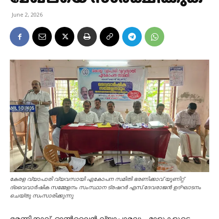
June 2, 2026
കേരള വ്യാപാരി വ്യവസായി ഏകോപന സമിതി ഭരണിക്കാവ് യൂണിറ്റ്
ദ്വൈവാർഷിക സമ്മേളനം സംസ്ഥാന ട്രഷറർ എസ്.ദേവരാജൻ ഉദ്ഘാടനം
ചെയ്തു സംസാരിക്കുന്നു
ഭരണിക്കാവ്. ഓൺലൈൻ വ്യാപാരവും, മാളുകളുടെ