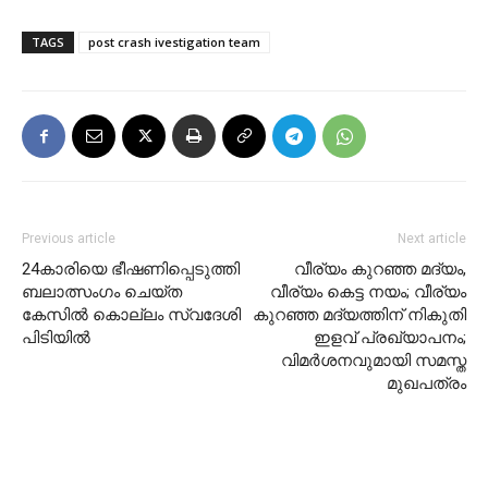
TAGS
post crash ivestigation team
Previous article
Next article
24കാരിയെ ഭീഷണിപ്പെടുത്തി
വീര്യം കുറഞ്ഞ മദ്യം,
ബലാത്സംഗം ചെയ്ത
വീര്യം കെട്ട നയം; വീര്യം
കേസില്‍ കൊല്ലം സ്വദേശി
കുറഞ്ഞ മദ്യത്തിന് നികുതി
പിടിയില്‍
ഇളവ് പ്രഖ്യാപനം;
വിമർശനവുമായി സമസ്ത
മുഖപത്രം