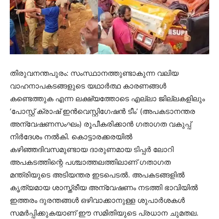
തിരുവനന്തപുരം: സംസ്ഥാനത്തുണ്ടാകുന്ന വലിയ
വാഹനാപകടങ്ങളുടെ യഥാർത്ഥ കാരണങ്ങൾ
കണ്ടെത്തുക എന്ന ലക്ഷ്യത്തോടെ എല്ലാ ജില്ലകളിലും
‘പോസ്റ്റ് ക്രാഷ് ഇൻവെസ്റ്റിഗേഷൻ ടീം’ (അപകടാനന്തര
അന്വേഷണസംഘം) രൂപീകരിക്കാൻ ഗതാഗത വകുപ്പ്
നിർദേശം നൽകി. കൊട്ടാരക്കരയിൽ
കഴിഞ്ഞദിവസമുണ്ടായ ദാരുണമായ ടിപ്പർ ലോറി
അപകടത്തിന്റെ പശ്ചാത്തലത്തിലാണ് ഗതാഗത
മന്ത്രിയുടെ അടിയന്തര ഇടപെടൽ. അപകടങ്ങളിൽ
കൃത്യമായ ശാസ്ത്രീയ അന്വേഷണം നടത്തി ഭാവിയിൽ
ഇത്തരം ദുരന്തങ്ങൾ ഒഴിവാക്കാനുള്ള ശുപാർശകൾ
സമർപ്പിക്കുകയാണ് ഈ സമിതിയുടെ പ്രധാന ചുമതല.