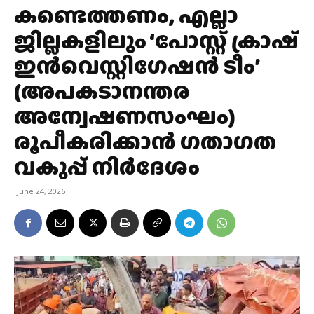
കണ്ടെത്തണം, എല്ലാ
ജില്ലകളിലും ‘പോസ്റ്റ് ക്രാഷ്
ഇൻവെസ്റ്റിഗേഷൻ ടീം’
(അപകടാനന്തര
അന്വേഷണസംഘം)
രൂപീകരിക്കാൻ ഗതാഗത
വകുപ്പ് നിർദേശം
June 24, 2026