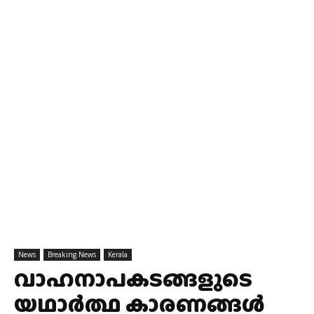
News
Breaking News
Kerala
വാഹനാപകടങ്ങളുടെ
യഥാർത്ഥ കാരണങ്ങൾ