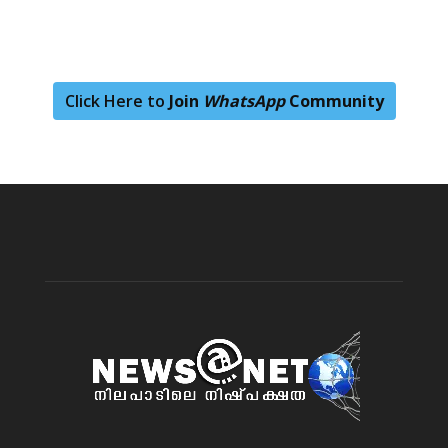
Click Here to
Join
WhatsApp
Community