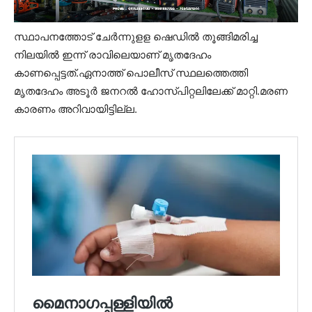
സ്ഥാപനത്തോട് ചേർന്നുളള ഷെഡിൽ തൂങ്ങിമരിച്ച
നിലയിൽ ഇന്ന് രാവിലെയാണ് മൃതദേഹം
കാണപ്പെട്ടത്.ഏനാത്ത് പൊലീസ് സ്ഥലത്തെത്തി
മൃതദേഹം അടൂർ ജനറൽ ഹോസ്പിറ്റലിലേക്ക് മാറ്റി.മരണ
കാരണം അറിവായിട്ടില്ല.