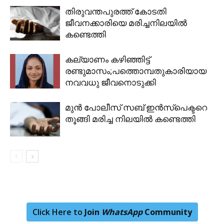
തിരുവന്തപുരത്ത് കോടതി
ജീവനക്കാരിയെ മരിച്ചനിലയിൽ
കണ്ടെത്തി
കല്യാണം കഴിഞ്ഞിട്ട്
രണ്ടുമാസം;പത്തൊമ്പതുകാരിയായ
നവവധു ജീവനൊടുക്കി
മുൻ പോലീസ് സബ് ഇൻസ്പെക്ടറെ
തൂങ്ങി മരിച്ച നിലയിൽ കണ്ടെത്തി
Click Here to
Join
WhatsApp
Community