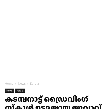
Home
News
Kerala
News
Kerala
കടമ്പനാട്ട് ഡ്രൈവിംഗ്
സ്‌കൂൾ ഉടമയായ യുവാവ്