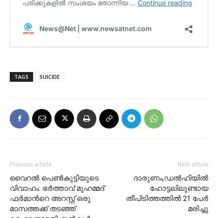
TAGS
SUICIDE
Previous article
Next article
വൈറൽ പെൺകുട്ടിയുടെ
ദാരുണം,ഡല്‍ഹിയില്‍
വിവാഹം: ഭർത്താവ് മുഹമ്മദ്
ഹോട്ടലിലുണ്ടായ
ഫർമാന്‍റെ അറസ്റ്റ് ഒരു
തീപിടിത്തത്തില്‍ 21 പേര്‍
മാസത്തക്ക് തടഞ്ഞ്
മരിച്ചു