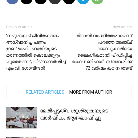
Previous article
Next article
‘നഷ്ടമായത് ജീവിതകാലം
മിഠായി വാങ്ങിത്തരാമെന്ന്
അധ്വാനിച്ച പണം,
പറഞ്ഞ് അഞ്ച്
ഇബ്രാഹിം ഹാജിയുടെ
വയസുകാരിയെ
മരണത്തിൽ കൊലക്കുറ്റം
ലൈംഗികമായി പീഡിപ്പിച്ച
ചുമത്തണം’; വീട് സന്ദർശിച്ച്
കേസ്, ബിഹാർ സ്വദേശിക്ക്
എം.വി. ​ഗോവിന്ദൻ
72 വർഷം കഠിന തടവ്
RELATED ARTICLES
MORE FROM AUTHOR
മേൽപ്പട്ടത്വ ശുശ്രൂഷയുടെ
വാർഷികം ആഘോഷിച്ചു