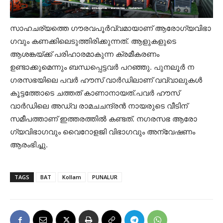
സാഹചര്യത്തെ ​ഗൗരവപൂർവ്വമായാണ് ആരോ​ഗ്യവിഭാ​
ഗവും കണക്കിലെടുത്തിരിക്കുന്നത്. ആളുകളുടെ
ആശങ്കയ്ക്ക് പരിഹാരമാകുന്ന ക്രമീകരണം
ഉണ്ടാക്കുമെന്നും ബന്ധപ്പെട്ടവർ പറ‌‍ഞ്ഞു. പുനലൂർ ന​
ഗരസഭയിലെ പവർ‌ ഹൗസ് വാർഡിലാണ് വവ്വാലുകൾ
കൂട്ടത്തോടെ ചത്തത് കാണാനായത്.പവർ ഹൗസ്
വാർഡിലെ അഡ്വ രാമചചന്ദ്രൻ നായരുടെ വീടിന്
സമീപത്താണ് ഇത്തരത്തിൽ കണ്ടത്. ന​ഗരസഭ ആരോ​
ഗ്യവിഭാ​ഗവും വെെറോ‌ളജി വിഭാ​ഗവും അന്വേഷണം
ആരംഭിച്ചു.
TAGS
BAT
Kollam
PUNALUR