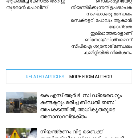
ആക്രമിച്ച കേസിൽ അറസ്റ്റ്
സെക്രട്ടേറിയേറ്റ്
തുടരാൻ പൊലീസ്
നിയന്ത്രിക്കുന്നത് ഉപജാപക
സംഘo,ഒരു മണ്ഡലം
സെക്രട്ടറി പോലും ആകാൻ
യോഗ്യത
ഇല്ലാത്തയാളാണ്
ബിനോയ് വിശ്വമെന്ന്
സിപിഐ ശുരനാട് മണ്ഡലം
കമ്മിറ്റിയിൽ വിമർശനം
RELATED ARTICLES
MORE FROM AUTHOR
കെ എസ് ആർ ടി സി ഡ്രൈവറും
കണ്ടക്ടറും മരിച്ച ബിഡതി ബസ്
അപകടത്തിൽ, അധികൃതരുടെ
അനാസ്ഥവ്യക്തം
നിയന്ത്രണം വിട്ട ബൈക്ക്