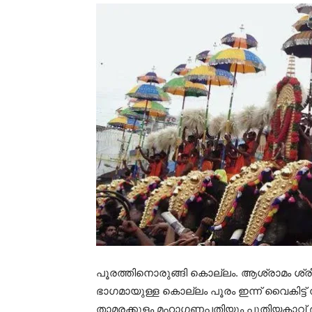
പൂരത്തിനൊരുങ്ങി കൊല്ലം. ആശ്രാമം ശ്രീക
ഭാഗമായുള്ള കൊല്ലം പൂരം ഇന്ന് വൈകിട്ട് 
താമരക്കുളം മഹാഗണപതിയും പുതിയകാവ് ഭഗവ