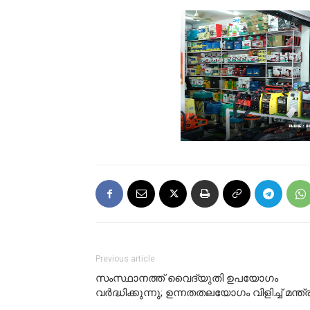
Previous article
സംസ്ഥാനത്ത് വൈദ്യുതി ഉപയോഗം
വർദ്ധിക്കുന്നു; ഉന്നതതലയോഗം വിളിച്ച് മന്ത്ര