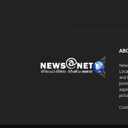
AB
News
Loca
and 
prom
aspe
pict
Cont