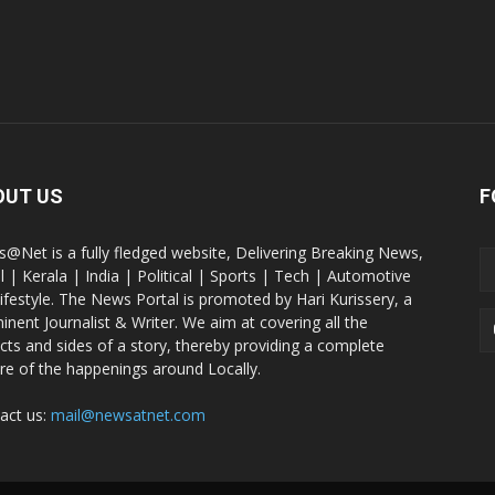
OUT US
F
@Net is a fully fledged website, Delivering Breaking News,
l | Kerala | India | Political | Sports | Tech | Automotive
lifestyle. The News Portal is promoted by Hari Kurissery, a
inent Journalist & Writer. We aim at covering all the
cts and sides of a story, thereby providing a complete
ure of the happenings around Locally.
act us:
mail@newsatnet.com