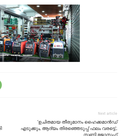
Next article
‘ഉചിതമായ തീരുമാനം ഹെെക്കമാൻഡ്
ി
എടുക്കും, ആദ്യം തിരഞ്ഞെടുപ്പ് ഫലം വരട്ടെ’;
സണ്ണി ജോസഫ്