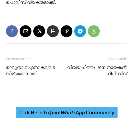
പൊലീസ് വ്യക്തമാക്കി.
Previous article
Next article
രഘുനാഥ് എസ് കല്ലട
വിജയ് ചിത്രം ‘ജന നായകന്‍’
നിര്യാതനായി
റിലീസിന്
Click Here to
Join
WhatsApp
Community