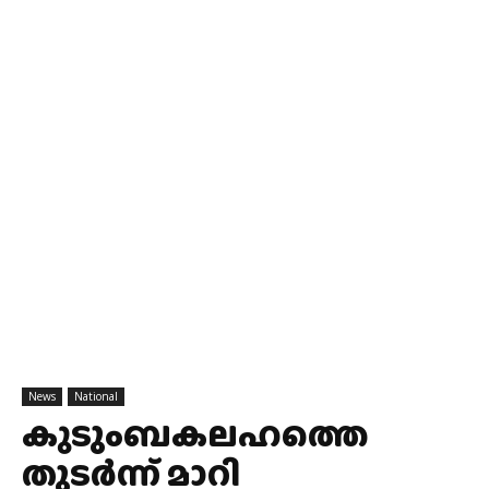
News
National
കുടുംബകലഹത്തെ
തുടര്‍ന്ന് മാറി