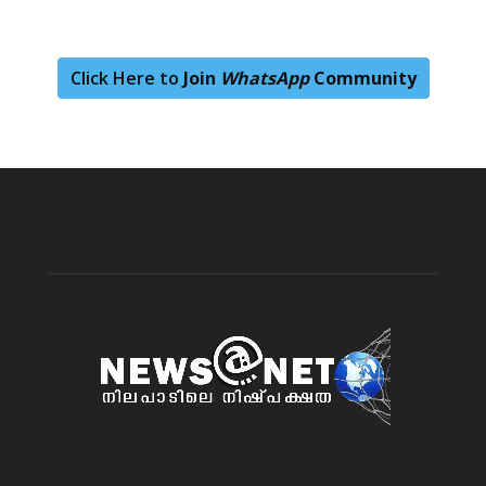
Click Here to
Join
WhatsApp
Community