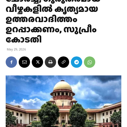
വീഴ്ചകളിൽ കൃത്യമായ
ഉത്തരവാദിത്തം
ഉറപ്പാക്കണം, സുപ്രീം
കോടതി
May 29, 2026