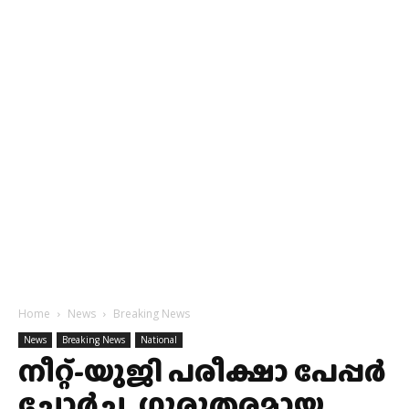
Home
News
Breaking News
News
Breaking News
National
നീറ്റ്-യുജി പരീക്ഷാ പേപ്പർ
ചോർച്ച, ഗുരുതരമായ