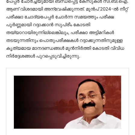
പേപ്പർ ചോർച്ചയുമായി ബന്ധപ്പെട്ട കേസുകൾ സി.ബി.ഐ.
ആണ് വിശദമായി അന്വേഷിക്കുന്നത്. മുൻപ് 2024-ൽ നീറ്റ്
പരീക്ഷാ ചോദ്യപേപ്പർ ചോർന്ന സമയത്തും പരീക്ഷ
പൂർണ്ണമായി റദ്ദാക്കാൻ സുപ്രീം കോടതി
തയ്യാറായിരുന്നില്ലെങ്കിലും, പരീക്ഷാ അട്ടിമറികൾ
തടയുന്നതിനും പൊതുപരീക്ഷകൾ റദ്ദാക്കുന്നതിനുമുള്ള
കൃത്യമായ മാനദണ്ഡങ്ങൾ മുൻനിർത്തി കോടതി വിവിധ
നിർദ്ദേശങ്ങൾ പുറപ്പെടുവിച്ചിരുന്നു.