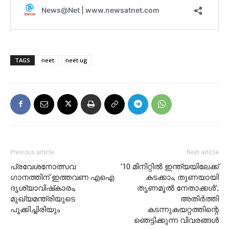
TAGS
neet
neet ug
Previous article
Next article
പ്രവേശനോത്സവ
’10 മിനിറ്റിൽ ഇന്ത്യയിലേക്ക്
ഗാനത്തിന് ഇത്തവണ എഐ
കടക്കാം, തുണയായി
ദൃശ്യാവിഷ്‌കാരം,
തൃണമൂൽ നേതാക്കൾ’;
മുഖ്യമന്ത്രിയുടെ
അതിർത്തി
പൂക്കിച്ചിരിയും
കടന്നുകയറ്റത്തിന്റെ
ഞെട്ടിക്കുന്ന വിവരങ്ങൾ