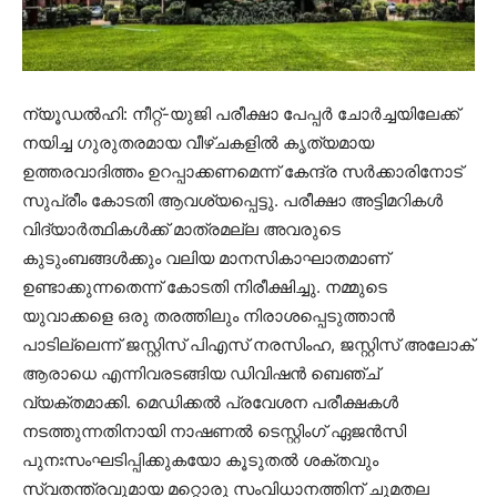
ന്യൂഡൽഹി: നീറ്റ്-യുജി പരീക്ഷാ പേപ്പർ ചോർച്ചയിലേക്ക്
നയിച്ച ഗുരുതരമായ വീഴ്ചകളിൽ കൃത്യമായ
ഉത്തരവാദിത്തം ഉറപ്പാക്കണമെന്ന് കേന്ദ്ര സർക്കാരിനോട്
സുപ്രീം കോടതി ആവശ്യപ്പെട്ടു. പരീക്ഷാ അട്ടിമറികൾ
വിദ്യാർത്ഥികൾക്ക് മാത്രമല്ല അവരുടെ
കുടുംബങ്ങൾക്കും വലിയ മാനസികാഘാതമാണ്
ഉണ്ടാക്കുന്നതെന്ന് കോടതി നിരീക്ഷിച്ചു. നമ്മുടെ
യുവാക്കളെ ഒരു തരത്തിലും നിരാശപ്പെടുത്താൻ
പാടില്ലെന്ന് ജസ്റ്റിസ് പിഎസ് നരസിംഹ, ജസ്റ്റിസ് അലോക്
ആരാധെ എന്നിവരടങ്ങിയ ഡിവിഷൻ ബെഞ്ച്
വ്യക്തമാക്കി. മെഡിക്കൽ പ്രവേശന പരീക്ഷകൾ
നടത്തുന്നതിനായി നാഷണൽ ടെസ്റ്റിംഗ് ഏജൻസി
പുനഃസംഘടിപ്പിക്കുകയോ കൂടുതൽ ശക്തവും
സ്വതന്ത്രവുമായ മറ്റൊരു സംവിധാനത്തിന് ചുമതല