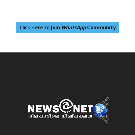
Click Here to
Join
WhatsApp
Community