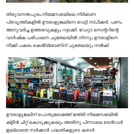
തിരുവനന്തപുരം.നിയമസഭയിലെ നിർമാണ
പ്രവൃത്തികളിൽ ഊരാളുങ്കലിനെ വെട്ടി സ്പീക്കർ. പണം
അനുവദിച്ച ഉത്തരവുകളും റദ്ദാക്കി. ഡേറ്റാ സെന്ററിന്റെ
വാർഷിക പരിപാലന ചുമതലയിൽ നിന്നും ഊരാളിനെ
നീക്കി പകരം കെൽട്രോണിന് ചുമതലയും നൽകി
ഊരാളുങ്കലിന് പൊതുമരാമത്ത് മന്ത്രി നിയമസഭയിൽ
ക്ളീൻ ചിറ്റ് കൊടുക്കുകയും അതിനു പിന്നാലെ ടെൻഡർ
ഇല്ലാതെ സർക്കാർ പദ്ധതികളുടെ കരാർ