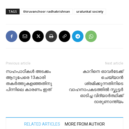
TAGS
thiruvanchoor radhakrishnan
uralunkal society
Previous article
Next article
സഹപാഠികള്‍ അടക്കം
കാറിനെ ഓവർടേക്ക്
ആറുപേരെ 13കാരി
ചെയ്യാൻ
തകര്‍ത്തുകളഞ്ഞതിനു
ശ്രമിക്കുന്നതിനിടെ
പിന്നിലെ കാരണം ഇത്
വാഹനാപകടത്തിൽ സ്കൂട്ടര്‍
ഓടിച്ച വിദ്യാർത്ഥിക്ക്
ദാരുണാന്ത്യം
RELATED ARTICLES
MORE FROM AUTHOR