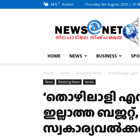
C
24.5
Thursday 6th August, 2026 | 10:5
Kollam
News@Net
|
www.newsatnet.com
HOME
NEWS
BUSINESS
SPO
Home
News
Breaking News
‘തൊഴിലാളി എന്ന 
News
Breaking News
Kerala
‘തൊഴിലാളി എന്
ഇല്ലാത്ത ബജറ്റ്,
സ്വകാര്യവൽക്ക