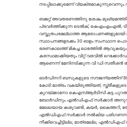
നടപ്പിലാക്കുമെന്ന് വ്യക്തമാകുന്നുവെന്നു
ബജറ്റ് അവതരണത്തിനു ശേഷം മുഖ്യമന്ത്രി
പ്രവർത്തിക്കുന്ന ടെൽക്, കെഎംഎംഎൽ, ടി
വസ്തുതപരമല്ലാത്ത ആരോപണങ്ങളുമായി രംഗത
സ്ഥാപനങ്ങളടക്കം 30 ഓളം സംസ്ഥാന 
ഭരണകാലത്ത് മികച്ച ലാഭത്തിൽ ആവുകയും
കരസ്ഥമാക്കിയതും വിറ്റ് വരവിൽ റെക്കോർഡ
ആണെന്ന് മേനിനടിക്കുന്ന വി ഡി സതീശൻ 
ഓർഡിനറി ബസുകളുടെ സൗജന്യത്തിന് 800 
കോടി മാത്രം വകയിരുത്തിയത്, സ്ത്രീകളു
കുറയ്ക്കാനോ കെഎസ്ആർടിസി കട്ട പുറത്
ബോർഡിനും എൽഡിഎഫ് സർക്കാർ അനുവദിച്ച
മേഖലയായ കശുവണ്ടി, കയർ, കൈത്തറി, തോട
എൽഡിഎഫ് സർക്കാർ നൽകിയ പരിഗണനയോ
നീക്കിവെച്ചിട്ടില്ല, മാത്രമല്ല, എൽഡിഎഫ