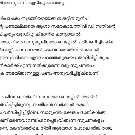
ില്ലെന്നും സിഐടിയു പറഞ്ഞു.
പാചകം തുടങ്ങിയവയ്ക്ക് ബജറ്റിന് മുൻപ്
ിന്റെ പണമല്ലാതെ ആശാ സമരകാലത്ത് വി ഡി സതീശൻ
യാപിച്ചതും യുഡിഎഫ് മാനിഫെസ്റ്റോയിൽ
മോ, വിരമനാനുകൂല്യമോ ബജറ്റിൽ പരിഗണിച്ചിട്ടില്ല.
കേഴ്സ് ഫെഡറേഷൻ ഹൈക്കോടതിയിൽ പോയി
ദിക്കാം എന്ന് പറഞ്ഞതുമായ ഗ്രാറ്റിവിറ്റി തുക
ാർക്ക് എന്ന് നൽകുമെന്ന് ഒരു സൂചനയും
അടയ്ക്കാനുള്ള പണം അനുവദിച്ചിട്ടില്ലെന്ന്
ർ ജീവനക്കാർക്ക് സാധാരണ ബജറ്റിൽ അഞ്ച്
്പിച്ചിരുന്നു. സതീശൻ സർക്കാർ കരാർ
്ധിപ്പിച്ചിട്ടില്ല. സാമൂഹ്യ ക്ഷേമ പദ്ധതികൾക്ക്
് മരണവാറണ്ട് പുറപ്പെടുവിക്കുന്ന സൂചനകളും
െ, കേന്ദ്രത്തിലെ നീതി ആയോഗ് പോലെ തിങ്ക് താങ്ക്