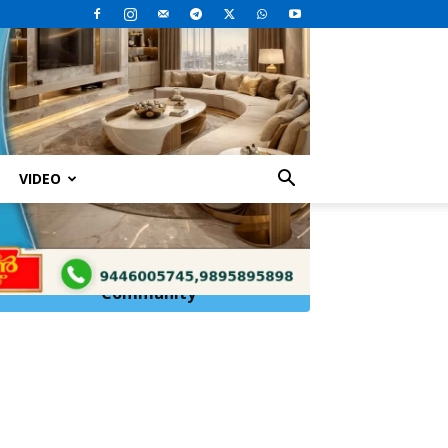
VIDEO
റ്റം’; വിമർശിച്ച് സിഐടിയു
Click Here to
Join
WhatsApp
Community