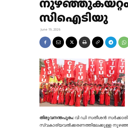
നുഴഞ്ഞുകയറ്റം’
സിഐടിയു
June 19, 2026
തിരുവനന്തപുരം:
വി ഡി സതീശൻ സർക്കാരിന
സ്വകാര്യവൽക്കരണത്തിലേക്കുള്ള നുഴഞ്ഞ