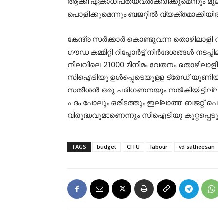
ആക്കി ഏകാധിപത്യവൽക്കരിക്കുമെന്നും 
പൊളിക്കുമെന്നും ബജറ്റിൽ വ്യക്തമാക്കിയി
കേന്ദ്ര സർക്കാർ കൊണ്ടുവന്ന തൊഴിലാളി
ഗൗഡ കമ്മിറ്റി റിപ്പോർട്ട് നിർദേശങ്ങൾ നടപ്പി
നിലവിലെ 21000 മിനിമം വേതനം തൊഴിലാളി
സിഐടിയു ഉൾപ്പെടെയുള്ള ട്രേഡ് യൂണിയന
സതീശൻ ഒരു പരിഗണനയും നൽകിയിട്ടില്ല.
പദം പോലും ഒരിടത്തും ഇല്ലാത്ത ബജറ്റ് 
വിരുദ്ധവുമാണെന്നും സിഐടിയു കുറ്റപ്പെടുത
TAGS
budget
CITU
labour
vd satheesan