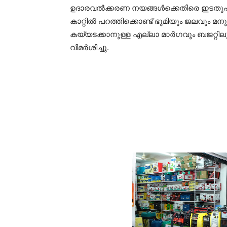
ഉദാരവൽക്കരണ നയങ്ങൾക്കെതിരെ ഇടതുപക
കാറ്റിൽ പറത്തിക്കൊണ്ട് ഭൂമിയും ജലവും 
കയ്യടക്കാനുള്ള എല്ലാ മാർഗവും ബജറ്റി
വിമർശിച്ചു.