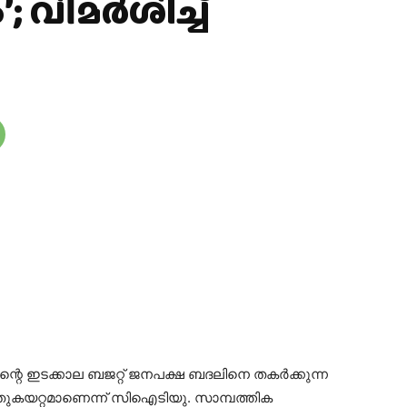
; വിമർശിച്ച്
്റെ ഇടക്കാല ബജറ്റ് ജനപക്ഷ ബദലിനെ തകർക്കുന്ന
ുകയറ്റമാണെന്ന് സിഐടിയു. സാമ്പത്തിക