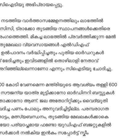
ം സിഐടിയു അഭിപ്രായപ്പെട്ടു.
 നടത്തിയ വാർത്താസമ്മേളനത്തിലും ലാഭത്തിൽ
സിസി, ട്രാക്കോ തുടങ്ങിയ സ്ഥാപനങ്ങൾക്കെതിരെ
്തെത്തി. മികച്ച ലാഭത്തിൽ പ്രവർത്തിക്കുന്ന മേൽ
പൊതുമേഖലാ വ്യവസായങ്ങൾ എൽഡിഎഫ്
 ഉൽപാദനം വർദ്ധിപ്പിച്ചതും പുതിയ ഓർഡറുകൾ
് ഭേദിച്ചതും ഇവിടങ്ങളിൽ തൊഴിലാളി നേതാവ്
അറിഞ്ഞില്ലെന്നാണോ എന്നും സിഐടിയു ചോദിച്ചു.
കോടി വേണമെന്ന മന്ത്രിയുടെ ആവശ്യം തള്ളി 600
ടെ സൗജന്യ യാത്ര മുട്ടിക്കാനോ ഓർഡിനറി ബസ്സുകൾ
താക്കാനോ ആണ്. ജല അതോറിറ്റിക്കും വൈദ്യുതി
 പണം പോലും അനുവദിച്ചിട്ടില്ല. പരമ്പരാഗത
്ടം, മത്സ്യബന്ധനം, തുടങ്ങിയ മേഖലകൾക്കാകെ
 പര്യാപ്തമായ ഫണ്ടോ യുഡിഎഫ് ബജറ്റുകളിൽ
് സർക്കാർ നൽകിയ ഇൻകം സപ്പോർട്ട് സ്കീം