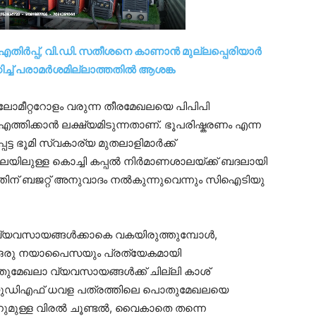
 എതിർപ്പ്, വി.ഡി. സതീശനെ കാണാൻ മുല്ലപ്പെരിയാർ
ിച്ച് പരാമർശമില്ലാത്തതിൽ ആശങ്ക
ിലോമീറ്ററോളം വരുന്ന തീരമേഖലയെ പിപിപി
എത്തിക്കാൻ ലക്ഷ്യമിടുന്നതാണ്. ഭൂപരിഷ്കരണം എന്ന
ട്ട ഭൂമി സ്വകാര്യ മുതലാളിമാർക്ക്
ലയിലുള്ള കൊച്ചി കപ്പൽ നിർമാണശാലയ്ക്ക് ബദലായി
തിന് ബജറ്റ് അനുവാദം നൽകുന്നുവെന്നും സിഐടിയു
വ്യവസായങ്ങൾക്കാകെ വകയിരുത്തുമ്പോൾ,
 ഒരു നയാപൈസയും പ്രത്യേകമായി
ുമേഖലാ വ്യവസായങ്ങൾക്ക് ചില്ലി കാശ്
്നത്. യുഡിഎഫ് ധവള പത്രത്തിലെ പൊതുമേഖലയെ
ാനുമുള്ള വിരൽ ചൂണ്ടൽ, വൈകാതെ തന്നെ