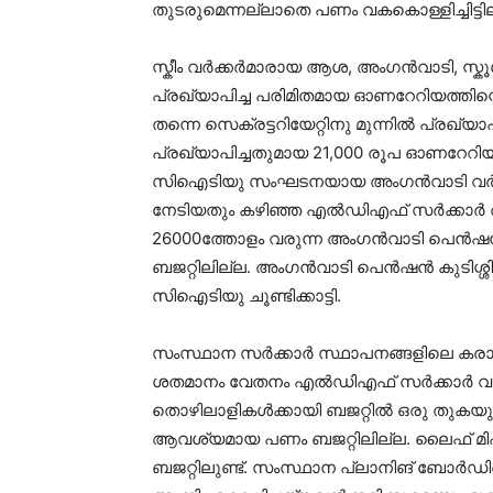
തുടരുമെന്നല്ലാതെ പണം വകകൊള്ളിച്ചിട്ട
സ്കീം വർക്കർമാരായ ആശ, അംഗൻവാടി, സ്കൂൾ
പ്രഖ്യാപിച്ച പരിമിതമായ ഓണറേറിയത്ത
തന്നെ സെക്രട്ടറിയേറ്റിനു മുന്നിൽ പ്രഖ്
പ്രഖ്യാപിച്ചതുമായ 21,000 രൂപ ഓണറേറിയ
സിഐടിയു സംഘടനയായ അംഗൻവാടി വർക്
നേടിയതും കഴിഞ്ഞ എൽഡിഎഫ് സർക്കാർ അനുവ
26000ത്തോളം വരുന്ന അംഗൻവാടി പെൻഷൻക
ബജറ്റിലില്ല. അംഗൻവാടി പെൻഷൻ കുടിശ്ശിക 
സിഐടിയു ചൂണ്ടിക്കാട്ടി.
സംസ്ഥാന സർക്കാർ സ്ഥാപനങ്ങളിലെ കരാ
ശതമാനം വേതനം എൽഡിഎഫ് സർക്കാർ വർധിപ
തൊഴിലാളികൾക്കായി ബജറ്റിൽ ഒരു തുകയും വർദ
ആവശ്യമായ പണം ബജറ്റിലില്ല. ലൈഫ് മിഷന
ബജറ്റിലുണ്ട്. സംസ്ഥാന പ്ലാനിങ് ബോർഡിന