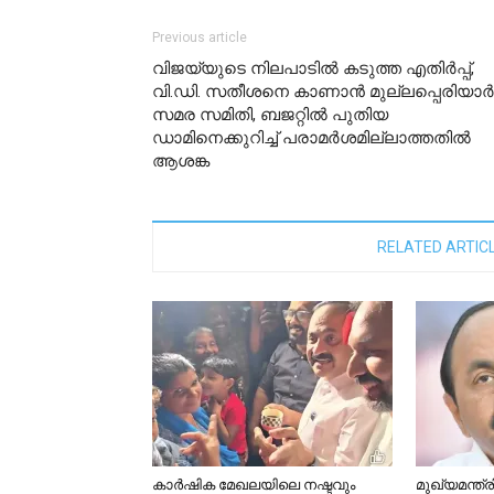
Previous article
വിജയ്‍യുടെ നിലപാടിൽ കടുത്ത എതിർപ്പ്,
വി.ഡി. സതീശനെ കാണാൻ മുല്ലപ്പെരിയാർ
സമര സമിതി, ബജറ്റിൽ പുതിയ
ഡാമിനെക്കുറിച്ച് പരാമർശമില്ലാത്തതിൽ
ആശങ്ക
RELATED ARTIC
കാര്‍ഷിക മേഖലയിലെ നഷ്ടവും
മുഖ്യമന്ത്ര