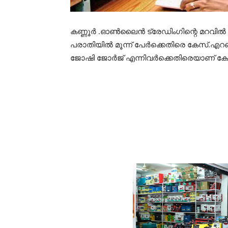
കണ്ണൂർ .ഓൺലൈൻ ട്രേഡിംഗിന്റെ മറവിൽ 
പരാതിയിൽ മൂന്ന് പേർക്കെതിരെ കേസ്.
ജോഷി ജോർജ് എന്നിവർക്കെതിരെയാണ് ക