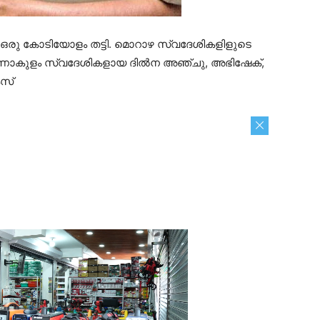
ഒരു കോടിയോളം തട്ടി. മൊറാഴ സ്വദേശികളിളുടെ
എറണാകുളം സ്വദേശികളായ ദിൽന അഞ്ചു, അഭിഷേക്,
േസ്