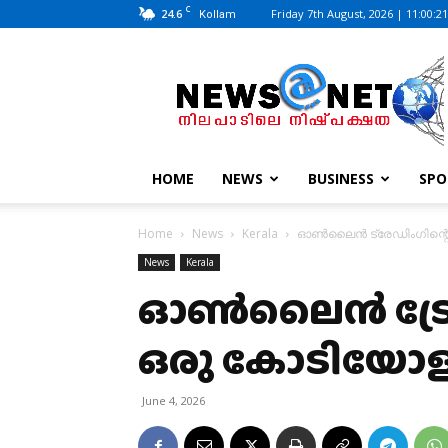
C
24.6
Friday 7th August, 2026 | 11:00:2
Kollam
News@Net
|
www.newsatnet.com
HOME
NEWS
BUSINESS
SPO
Home
News
Kerala
ഓൺലൈൻ ട്രേഡിംഗിന്റെ 
News
Kerala
ഓൺലൈൻ ട്രേഡ
ഒരു കോടിയോളം 
June 4, 2026