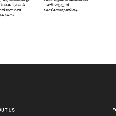
രമക്കേട് ,കരാർ
പ്രതികളെ ഇന്ന്
യിരുന്ന രണ്ട്
കോഴിക്കോട്ടെത്തിക്കും
രെ കേസ്
OUT US
F