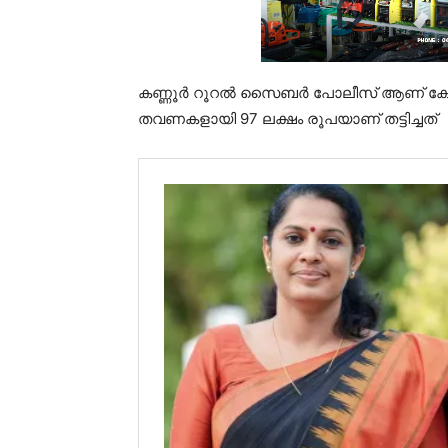
കണ്ണൂർ റൂറൽ സൈബർ പോലീസ് ആണ് കേസ്
തവണകളായി 97 ലക്ഷം രൂപയാണ് തട്ടിച്ചത്