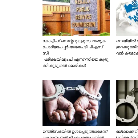
കോച്ചിംഗ് സെന്ററുകളുടെ മാതൃക
നെയ്യിൽ 
ചോദ്യപേപ്പർ അതേപടി പിഎസ്
ഇറക്കുമതി
സി
വൻ ക്രമക്ക
പരീക്ഷയിലും,പി എസ് സിയെ കുരു
ക്കി കൂടുതൽ മൊഴികൾ
മന്ത്രിസഭയിൽ ഉൾപ്പെടുത്താമെന്ന്
ബ്ലോക്ക് 
വാഗ്ദാനം നൽകി എംഎൽഎയിൽ
(ബിആർസി)