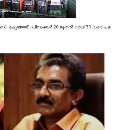
 എടുത്തത്. ഡിസംബർ 20 മുതൽ മെയ് 30 വരെ പല