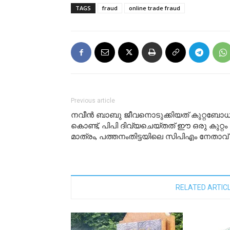
TAGS
fraud
online trade fraud
Previous article
നവീൻ ബാബു ജീവനൊടുക്കിയത് കുറ്റബോധ
കൊണ്ട്, പിപി ദിവ്യചെയ്തത് ഈ ഒരു കുറ്റം
മാത്രം, പത്തനംതിട്ടയിലെ സിപിഎം നേതാവ്
RELATED ARTIC