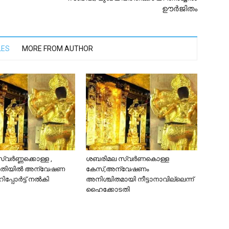
ഊർജിതം
LES
MORE FROM AUTHOR
വർണ്ണക്കൊള്ള ,
ശബരിമല സ്വർണകൊള്ള
തിയിൽ അന്വേഷണ
കേസ്,അന്വേഷണം
പ്പോർട്ട് നൽകി
അനിശ്ചിതമായി നീട്ടാനാവില്ലെന്ന്
ഹൈക്കോടതി