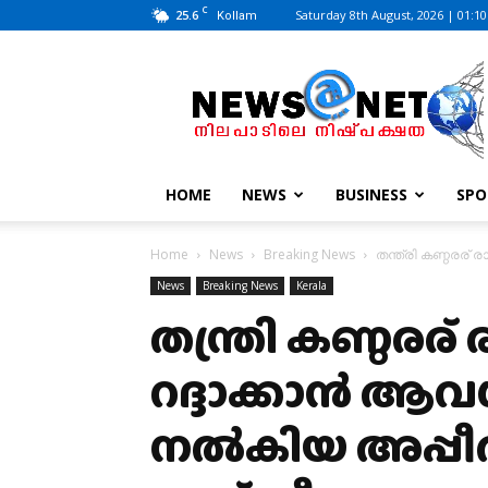
C
25.6
Saturday 8th August, 2026 | 01:1
Kollam
News@Net
|
www.newsatnet.com
HOME
NEWS
BUSINESS
SPO
Home
News
Breaking News
തന്ത്രി കണ്ഠരര്
News
Breaking News
Kerala
തന്ത്രി കണ്ഠരര്
റദ്ദാക്കാൻ ആവശ
നൽകിയ അപ്പ