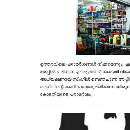
ഉത്തരവിലെ പരാമർശങ്ങൾ നീക്കമെന്നും, എന
അപ്പീൽ പരിഗണിച്ച ഘട്ടത്തിൽ കോടതി വ്യക്തമ
അധ്യക്ഷനായ സിംഗിൾ ബെഞ്ചാണ് അപ്പീൽ പ
തെളിവിന്റെ കണിക പോലുമില്ലെന്നായിരുന
കോടതിയുടെ പരാമർശം.