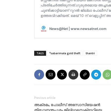
TAGS
⁰sabarimala gold theft
thantri
Previous article
അക്രമം, പോലീസ് അസോസിയേഷൻ
തിരുവനന്തപുരം ജില്ലാസെക്രട്ടറിയെ