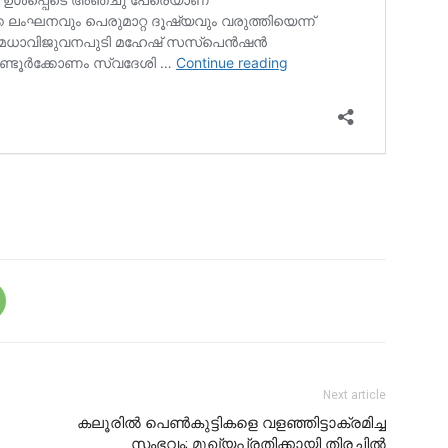
Next article
കലൂരിൽ പെൺകുട്ടികളെ വളഞ്ഞിട്ടാക്രമിച്ച
സംഭവം; മുഖ്യപ്രതിക്കായി തിരച്ചിൽ