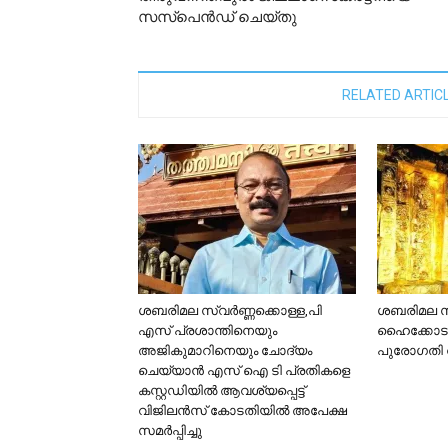
സസ്പെൻഡ് ചെയ്തു
RELATED ARTIC
ശബരിമല സ്വർണ്ണക്കൊള്ള,പി
ശബരിമല സ്
എസ് പ്രശാന്തിനെയും
ഹൈക്കോട
അജികുമാറിനെയും ചോദ്യം
പുരോഗതി റി
ചെയ്യാൻ എസ് ഐ ടി പ്രതികളെ
കസ്റ്റഡിയിൽ ആവശ്യപ്പെട്ട്
വിജിലൻസ് കോടതിയിൽ അപേക്ഷ
സമർപ്പിച്ചു