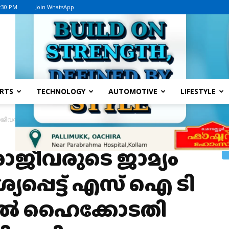
0:30 PM
Join WhatsApp
Advertisement
RTS
TECHNOLOGY
AUTOMOTIVE
LIFESTYLE
 രാജീവരുടെ ജാമ്യം റദ്ദാക്കാൻ ആവശ്യപ്പെട്ട് എസ് ഐ ടി നൽകിയ അപ്പീൽ ഹൈക്
 രാജീവരുടെ ജാമ്യം
്യപ്പെട്ട് എസ് ഐ ടി
ീൽ ഹൈക്കോടതി