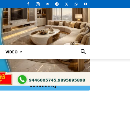
VIDEO
കോടതി...
Click Here to
Join
WhatsApp
Community