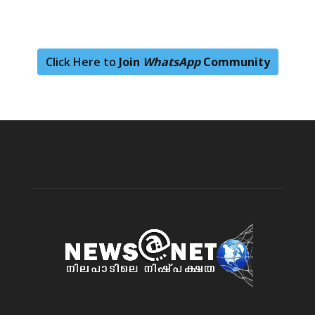
Click Here to
Join
WhatsApp
Community