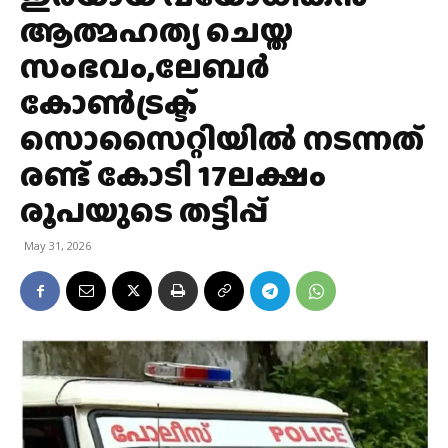
ആത്മഹത്യ ചെയ്ത
സംഭവം,ലേബർ
കോൺട്രക്ട്
സൊസൈറ്റിയിൽ നടന്നത്
രണ്ട് കോടി 17ലക്ഷം
രൂപയുടെ തട്ടിപ്പ്
May 31, 2026