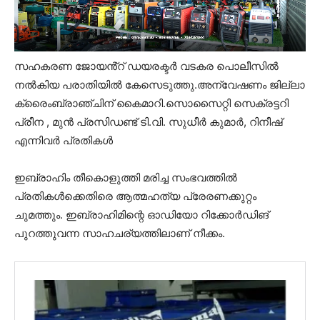
സഹകരണ ജോയൻ്റ് ഡയരക്ടർ വടകര പൊലീസിൽ
നൽകിയ പരാതിയിൽ കേസെടുത്തു.അന്വേഷണം ജില്ലാ
ക്രൈംബ്രാഞ്ചിന് കൈമാറി.സൊസൈറ്റി സെക്രട്ടറി
പ്രീന , മുൻ പ്രസിഡണ്ട് ടി.വി. സുധീർ കുമാർ, റിനീഷ്
എന്നിവർ പ്രതികൾ
ഇബ്രാഹിം തീകൊളുത്തി മരിച്ച സംഭവത്തിൽ
പ്രതികൾക്കെതിരെ ആത്മഹത്യ പ്രേരണക്കുറ്റം
ചുമത്തും. ഇബ്രാഹിമിന്റെ ഓഡിയോ റിക്കോർഡിങ്
പുറത്തുവന്ന സാഹചര്യത്തിലാണ് നീക്കം.