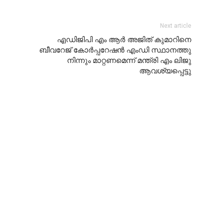
Next article
എഡിജിപി എം ആർ അജിത് കുമാറിനെ
ബീവറേജ് കോർപ്പറേഷൻ എംഡി സ്ഥാനത്തു
നിന്നും മാറ്റണമെന്ന് മന്ത്രി എം ലിജു
ആവശ്യപ്പെട്ടു