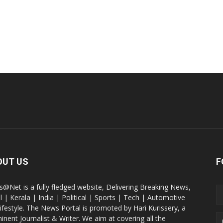
OUT US
F
@Net is a fully fledged website, Delivering Breaking News,
l | Kerala | India | Political | Sports | Tech | Automotive
lifestyle. The News Portal is promoted by Hari Kurissery, a
inent Journalist & Writer. We aim at covering all the