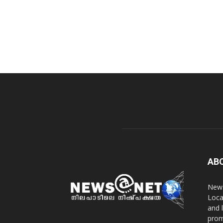
AB
News
Loca
and 
prom