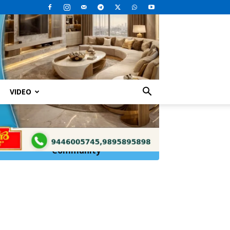
VIDEO
ങ്ങള്‍
Click Here to
Join
WhatsApp
Community