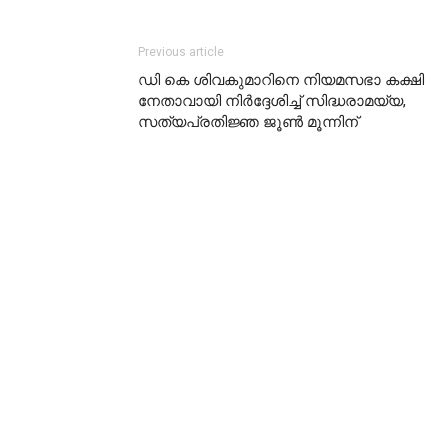
Previous article
ഡി കെ ശിവകുമാറിനെ നിയമസഭാ കക്ഷി
നേതാവായി നിർദ്ദേശിച്ച് സിദ്ധരാമയ്യ,
സത്യപ്രതിജ്ഞ ജൂൺ മൂന്നിന്