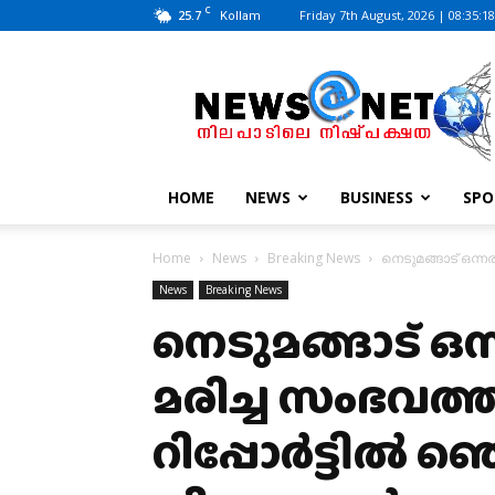
C
25.7
Friday 7th August, 2026 | 08:35:1
Kollam
News@Net
|
www.newsatnet.com
HOME
NEWS
BUSINESS
SPO
Home
News
Breaking News
നെടുമങ്ങാട് ഒന്നരവ
News
Breaking News
നെടുമങ്ങാട് ഒ
മരിച്ച സംഭവത്തില
റിപ്പോര്‍ട്ടില്‍ ഞെ