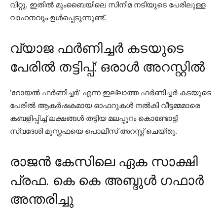
വിറ്റു. ഇതില്‍ മുംബൈയിലെ സിനിമ നടിയുടെ പേരിലുള്ള
വാഹനവും ഉള്‍പ്പെടുന്നുണ്ട്.
വ്യാജ ഫർണിച്ചർ കടയുടെ
പേരിൽ തട്ടിപ്പ്: ഒരാൾ അറസ്റ്റിൽ
‘റോയല്‍ ഫര്‍ണിച്ചര്‍’ എന്ന ഇല്ലാത്ത ഫര്‍ണിച്ചര്‍ കടയുടെ
പേരില്‍ ആകര്‍ഷകമായ ഓഫറുകള്‍ നല്‍കി വീട്ടമ്മമാരെ
കബളിപ്പിച്ച് ലക്ഷങ്ങള്‍ തട്ടിയ മലപ്പുറം കൊണ്ടോട്ടി
സ്വദേശി മുസ്തഫയെ പൊലീസ് അറസ്റ്റ് ചെയ്തു.
രാജൻ കേസിലെ ഏക സാക്ഷി
പ്രഫ. കെ കെ അബ്ദുൾ ഗഫാർ
അന്തരിച്ചു