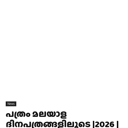
News
പത്രം മലയാള
ദിനപത്രങ്ങളിലൂടെ |2026 |