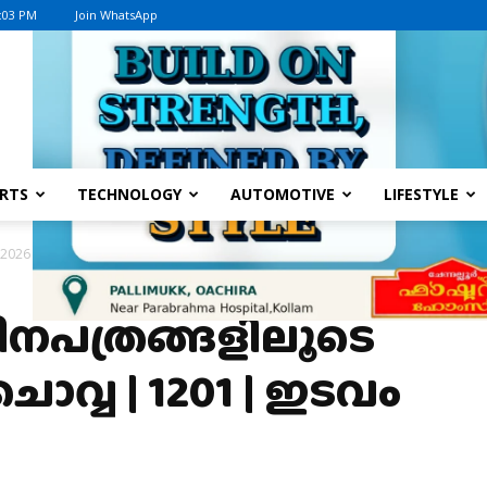
8:03 PM
Join WhatsApp
Advertisement
RTS
TECHNOLOGY
AUTOMOTIVE
LIFESTYLE
026 | ജൂണ്‍ 2, ചൊവ്വ | 1201 | ഇടവം...
ിനപത്രങ്ങളിലൂടെ
 ചൊവ്വ | 1201 | ഇടവം