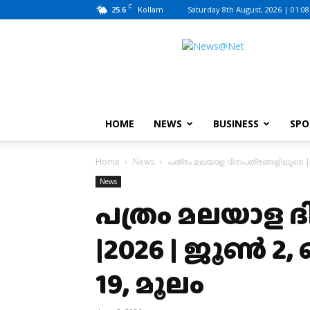
C
25.6
Saturday 8th August, 2026 | 01:0
Kollam
News@Net
|
www.newsatnet.com
HOME
NEWS
BUSINESS
SPO
Home
News
പത്രം മലയാള ദിനപത്രങ്ങളിലൂടെ |2
News
പത്രം മലയാള ദ
|2026 | ജൂണ്‍ 2,
19, മൂലം