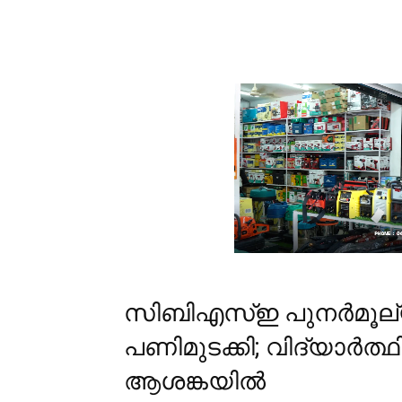
സിബിഎസ്ഇ പുനര്‍മൂല്യന
പണിമുടക്കി; വിദ്യാർത്ഥ
ആശങ്കയിൽ