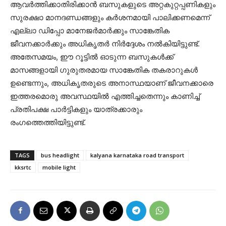
ആവർത്തിക്കാതിരിക്കാൻ ബസുകളുടെ അറ്റകുറ്റപ്പണികളും
സുരക്ഷാ മാനദണ്ഡങ്ങളും കർശനമായി പാലിക്കണമെന്ന്
എല്ലാ ഡിപ്പോ മാനേജർമാർക്കും സാങ്കേതിക
ജീവനക്കാർക്കും അധികൃതർ നിർദ്ദേശം നൽകിയിട്ടുണ്ട്.
അതേസമയം, ഈ റൂട്ടിൽ ഓടുന്ന ബസുകൾക്ക്
മാസങ്ങളായി ഗുരുതരമായ സാങ്കേതിക തകരാറുകൾ
ഉണ്ടെന്നും, അധികൃതരുടെ അനാസ്ഥയാണ് ജീവനക്കാരെ
ഇത്തരമൊരു അവസ്ഥയിൽ എത്തിച്ചതെന്നും കാണിച്ച്
പ്രതിപക്ഷ പാർട്ടികളും യാത്രക്കാരും
രംഗത്തെത്തിയിട്ടുണ്ട്.
TAGS
bus headlight
kalyana karnataka road transport
kksrtc
mobile light