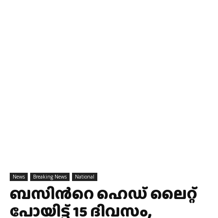
News
Breaking News
National
ബസിന്‍റെ ഹെഡ് ലൈറ്റ്
പോയിട്ട് 15 ദിവസം,