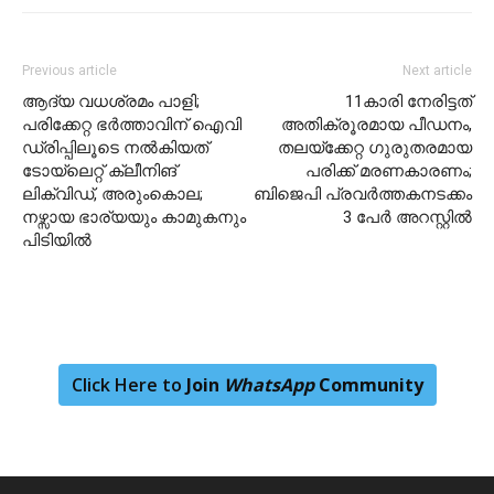
Previous article
Next article
ആദ്യ വധശ്രമം പാളി;
11കാരി നേരിട്ടത്
പരിക്കേറ്റ ഭർത്താവിന് ഐവി
അതിക്രൂരമായ പീഡനം,
ഡ്രിപ്പിലൂടെ നൽകിയത്
തലയ്ക്കേറ്റ ഗുരുതരമായ
ടോയ്ലെറ്റ് ക്ലീനിങ്
പരിക്ക് മരണകാരണം;
ലിക്വിഡ്, അരുംകൊല;
ബിജെപി പ്രവർത്തകനടക്കം
നഴ്സായ ഭാര്യയും കാമുകനും
3 പേർ അറസ്റ്റിൽ
പിടിയിൽ
Click Here to
Join
WhatsApp
Community