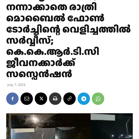
നന്നാക്കാതെ രാത്രി
മൊബൈൽ ഫോൺ
ടോർച്ചിന്റെ വെളിച്ചത്തിൽ
സർവ്വീസ്;
കെ.കെ.ആർ.ടി.സി
ജീവനക്കാർക്ക്
സസ്പെൻഷൻ
July 7, 2026