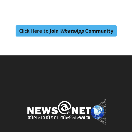
Click Here to
Join
WhatsApp
Community