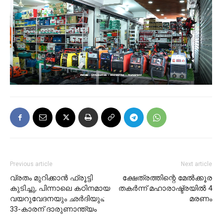
Previous article
Next article
വ്രതം മുറിക്കാൻ ഫ്രൂട്ടി
ക്ഷേത്രത്തിന്റെ മേല്‍ക്കൂര
കുടിച്ചു, പിന്നാലെ കഠിനമായ
തകര്‍ന്ന് മഹാരാഷ്ട്രയില്‍ 4
വയറുവേദനയും ഛർദിയും;
മരണം
33-കാരന് ദാരുണാന്ത്യം