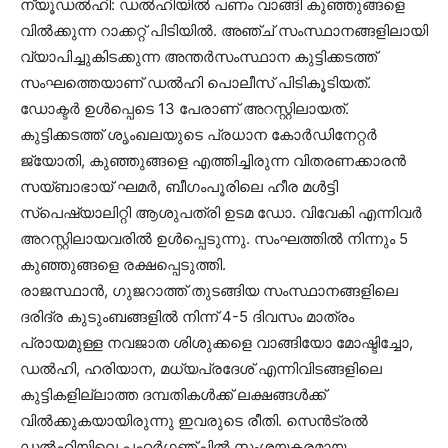
ന്യൂഡല്‍ഹി: ഡല്‍ഹിയില്‍ പണം വാങ്ങി കുഞ്ഞുങ്ങളെ
വില്‍ക്കുന്ന റാക്കറ്റ് പിടിയില്‍. അഞ്ച് സംസ്ഥാനങ്ങളിലായി
വ്യാപിച്ചുകിടക്കുന്ന അന്തര്‍സംസ്ഥാന കുട്ടിക്കടത്ത്
സംഘത്തെയാണ് ഡല്‍ഹി പൊലീസ് പിടികൂടിയത്.
ഡോക്ടര്‍ ഉള്‍പ്പെടെ 13 പേരാണ് അറസ്റ്റിലായത്.
കുട്ടിക്കടത്ത് ശൃംഖലയുടെ പ്രധാന കോര്‍ഡിനേറ്റര്‍
ജ്യോതി, കുഞ്ഞുങ്ങളെ എത്തിച്ചിരുന്ന വിതരണക്കാരന്‍
സയ്ബാഭായ് ഘമര്‍, ബീഗംപൂരിലെ ഹീര മള്‍ട്ടി
സ്‌പെഷ്യാലിറ്റി ആശുപത്രി ഉടമ ഡോ. വിവേകി എന്നിവര്‍
അറസ്റ്റിലായവരില്‍ ഉള്‍പ്പെടുന്നു. സംഘത്തില്‍ നിന്നും 5
കുഞ്ഞുങ്ങളെ രക്ഷപ്പെടുത്തി.
രാജസ്ഥാന്‍, ഗുജറാത്ത് തുടങ്ങിയ സംസ്ഥാനങ്ങളിലെ
ദരിദ്ര കുടുംബങ്ങളില്‍ നിന്ന് 4-5 ദിവസം മാത്രം
പ്രായമുള്ള നവജാത ശിശുക്കളെ വാങ്ങിയോ മോഷ്ടിച്ചോ,
ഡല്‍ഹി, ഹരിയാന, മധ്യപ്രദേശ് എന്നിവിടങ്ങളിലെ
കുട്ടികളില്ലാത്ത ദമ്പതികള്‍ക്ക് ലക്ഷങ്ങള്‍ക്ക്
വില്‍ക്കുകയായിരുന്നു ഇവരുടെ രീതി. സെന്‍ട്രല്‍
ഡല്‍ഹിയിലെ പഹര്‍ഗഞ്ചില്‍ സംശയകരമായ