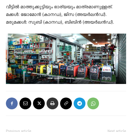
വീട്ടിൽ മാത്തുക്കുട്ടിയും ഭാര്യയും മാത്രമാണുള്ളത്‌.
മക്കൾ: ജോമോൻ (കാനഡ), ജിസ (അയർലൻഡ്‌).
മരുമക്കൾ: സുബി (കാനഡ), ബിബിൻ (അയർലൻഡ്‌).
Previous article
Next article