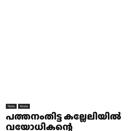
News
Kerala
പത്തനംതിട്ട കല്ലേലിയിൽ
വയോധികന്റെ