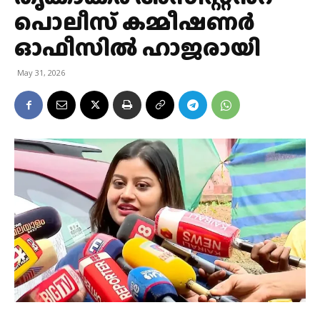
പൊലീസ് കമ്മീഷണർ
ഓഫീസിൽ ഹാജരായി
May 31, 2026