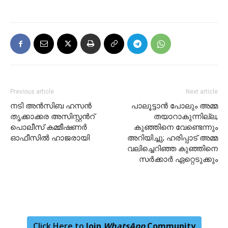
Previous article
Next article
നടി അൻസിബ ഹസൻ
പാലൂട്ടാൻ പോലും അമ്മ
തൃക്കാക്കര അസിസ്റ്റന്‍റ്
തയാറാകുന്നില്ല,
പൊലീസ് കമ്മീഷണർ
കുഞ്ഞിനെ വേണ്ടെന്നും
ഓഫീസിൽ ഹാജരായി
അറിയിച്ചു; ഹരിപ്പാട് അമ്മ
വലിച്ചെറിഞ്ഞ കുഞ്ഞിനെ
സർക്കാർ ഏറ്റെടുക്കും
Click Here to
Join
WhatsApp
Community