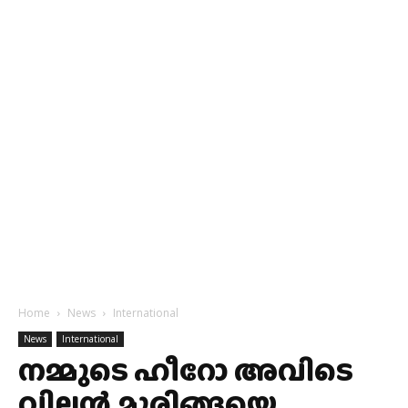
Home
News
International
News
International
നമ്മുടെ ഹീറോ അവിടെ
വില്ലന്‍,മുരിങ്ങയെ