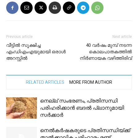
Previous article
Next article
വീട്ടിൽ സൂക്ഷിച്ച
40 വര്‍ഷം മുമ്പ് നടന്ന
എംഡിഎംഎയുമായി ഒരാൾ
കൊലപാതകത്തില്‍
അറസ്റ്റിൽ
നിര്‍ണായക വഴിത്തിരിവ്
RELATED ARTICLES
MORE FROM AUTHOR
നെല്ല് സംഭരണം, പ്രതിസന്ധി
പരിഹരിക്കാൻ ബദൽ പ്ലാനുമായി
സർക്കാർ
നെല്‍കര്‍ഷകരുടെ പ്രതിസന്ധിയ്ക്ക്
താല്‍ക്കാലിക പരിഹാരം,രണ്ട്