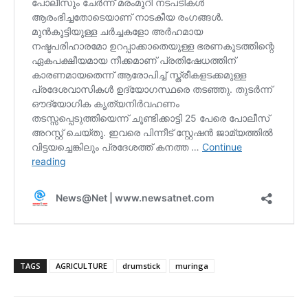
TAGS
AGRICULTURE
drumstick
muringa