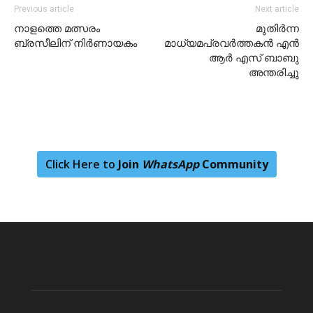
Previous article
Next article
നാളത്തെ മത്സരം
മുതിർന്ന
ബ്രസീലിന് നിർണായകം
മാധ്യമപ്രവർത്തകൻ എൻ
ആർ എസ് ബാബു
അന്തരിച്ചു
Click Here to
Join
WhatsApp
Community