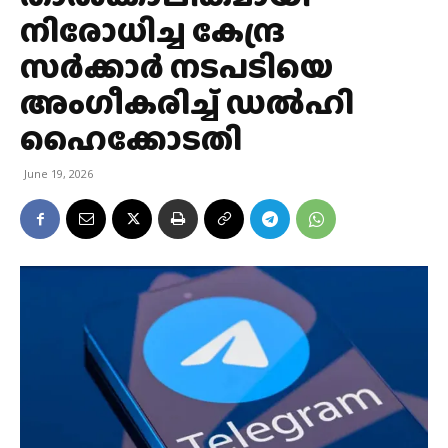
നിരോധിച്ച കേന്ദ്ര
സർക്കാർ നടപടിയെ
അംഗീകരിച്ച് ഡൽഹി
ഹൈക്കോടതി
June 19, 2026