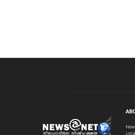
AB
News
Loca