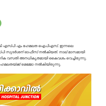
ുനൽകി എസ്പി എം ഹേമലത ഐപിഎസ്. ഇന്നലെ
്പി സുദർശന് ഓഫീസ് നൽകിയത്. നാല് മാസമായി
ക വസതി അനധികൃതമായി കൈവശം വെച്ചിരുന്നു.
ലതയ്ക്ക് മെമ്മോ നൽകിയിരുന്നു.