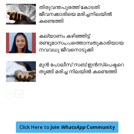
തിരുവന്തപുരത്ത് കോടതി
ജീവനക്കാരിയെ മരിച്ചനിലയിൽ
കണ്ടെത്തി
കല്യാണം കഴിഞ്ഞിട്ട്
രണ്ടുമാസം;പത്തൊമ്പതുകാരിയായ
നവവധു ജീവനൊടുക്കി
മുൻ പോലീസ് സബ് ഇൻസ്പെക്ടറെ
തൂങ്ങി മരിച്ച നിലയിൽ കണ്ടെത്തി
Click Here to
Join
WhatsApp
Community